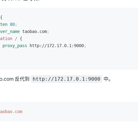
{
ten 
80
;
ver_name 
taobao.com
;
ation
 / 
{
 proxy_pass 
http://172.17.0.1:9000
;
o.com 反代到
中。
http://172.17.0.1:9000
aobao.com