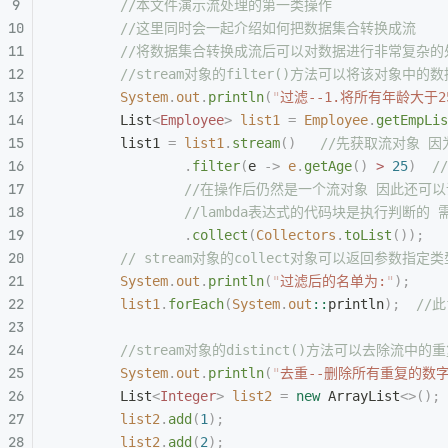
		//本文件演示流处理的第一类操作
		//这里同时会一起介绍如何把数据集合转换成流
		//将数据集合转换成流后可以对数据进行非常复杂
		//stream对象的filter()方法可以将该对
		System
.
out
.
println
(
"
过滤--1.将所有年龄大于
		List
<
Employee
>
 list1
 =
 Employee
.
getEmpLis
		list1 
=
 list1
.
stream
()
   //先获取流对象
				.
filter
(
e 
->
 e
.
getAge
()
 >
 25
)
  
				//在操作后仍然是一个流对象 因此还
				//lambda表达式的代码块是执
				.
collect
(
Collectors
.
toList
());
  
		// stream对象的collect对象可以返回参数指
		System
.
out
.
println
(
"
过滤后的名单为:
"
);
		list1
.
forEach
(
System
.
out
::
println
);
  //
		//stream对象的distinct()方法可以去除流中
		System
.
out
.
println
(
"
去重--删除所有重复的数
		List
<
Integer
>
 list2
 =
 new
 ArrayList
<>();
		list2
.
add
(
1
);
		list2
.
add
(
2
);