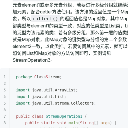
元素element1或更多元素分组，若要进行多级分组就继续
加元素，配合getter方法使用。该方法的返回值是一个Ma
象，所以
的返回值也是Map对象，其中Ma
collect()
键类型与element1的类型一致，对应的值类型是List类，Li
的泛型为该元素的类；若有多级分组，那么第一层的值类
就是Map对象，此Map对象的键类型与分组的第二个参数
element2一致，以此类推。若要访问其中的元素，就可
照访问List和Map对象的方法访问即可，实例请见
StreamOperation3。
package
 C
lass
S
tream
;
import
 java
.
util
.
ArrayList
;
import
 java
.
util
.
List
;
import
 java
.
util
.
stream
.
Collectors
;
public
 class
 StreamOperation1
 {
	public
 static
 void
 main
(
String
[]
 args
)
 {