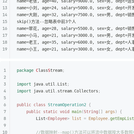
name=老张, age=40, salary=9000.0, sex=男, dept=
name=小刘, age=24, salary=5000.0, sex=女, dept=
name=大刚, age=32, salary=7500.0, sex=男, dept=
skip()方法--忽略表中前3个人
name=翠花, age=28, salary=5500.0, sex=女, dept=
name=小马, age=21, salary=3000.0, sex=男, dept=
name=老王, age=35, salary=6000.0, sex=女, dept=
name=小王, age=21, salary=3000.0, sex=女, dept=
package
 C
lass
S
tream
;
import
 java
.
util
.
List
;
import
 java
.
util
.
stream
.
Collectors
;
public
 class
 StreamOperation2
 {
    public
 static
 void
 main
(
String
[]
 args
)
 {
        List
<
Employee
>
 list
 =
 Employee
.
getEmpList
        //数据映射--map()方法可以将流中数据按大