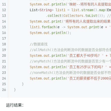
        System
.
out
.
println
(
"
映射--将所有的人名提取
        List
<
String
>
 list1
 =
 list
.
stream
().
map
(
Em
                .
collect
(
Collectors
.
toList
());
 
        System
.
out
.
print
(
"
将所有的人名提取出来的结果
        list1
.
forEach
(
e 
->
 System
.
out
.
print
(
e 
+
 "
        System
.
out
.
println
();
        //数据查找
        //allMatch()方法会判断流中的数据是否全部符
        System
.
out
.
println
(
"
员工都大于40岁吗? 
"
 +
 
        //anyMatch()方法会判断流中的数据是否至少有
        System
.
out
.
println
(
"
员工有25岁以下的吗? 
"
 +
        //noneMatch()方法会判断流中的数据是否全部
        System
.
out
.
println
(
"
员工的薪资都不低于2000元
    }
}
运行结果：