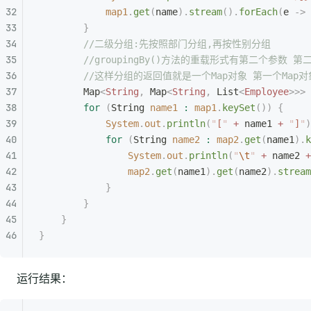
            map1
.
get
(
name
).
stream
().
forEach
(
e 
->
 
        }
        //二级分组:先按照部门分组,再按性别分组
        //groupingBy()方法的重载形式有第二
        //这样分组的返回值就是一个Map对象 第一个
        Map
<
String
,
 Map
<
String
,
 List
<
Employee
>>>
 
        for
 (
String
 name1
 :
 map1
.
keySet
())
 {
            System
.
out
.
println
(
"
[
"
 +
 name1 
+
 "
]
"
)
            for
 (
String
 name2
 :
 map2
.
get
(
name1
).
k
                System
.
out
.
println
(
"
\t
"
 +
 name2 
+
                map2
.
get
(
name1
).
get
(
name2
).
stream
            }
        }
    }
}
运行结果：