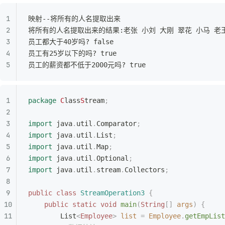
映射--将所有的人名提取出来
将所有的人名提取出来的结果:老张 小刘 大刚 翠花 小马 老
员工都大于40岁吗? false
员工有25岁以下的吗? true
员工的薪资都不低于2000元吗? true
package
 C
lass
S
tream
;
import
 java
.
util
.
Comparator
;
import
 java
.
util
.
List
;
import
 java
.
util
.
Map
;
import
 java
.
util
.
Optional
;
import
 java
.
util
.
stream
.
Collectors
;
public
 class
 StreamOperation3
 {
    public
 static
 void
 main
(
String
[]
 args
)
 {
        List
<
Employee
>
 list
 =
 Employee
.
getEmpList