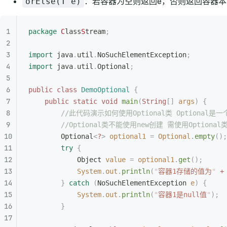
：若容器为空则返回e，否则返回容器本
orElse(T e)
package
 C
lass
S
tream
;
import
 java
.
util
.
NoSuchElementException
;
import
 java
.
util
.
Optional
;
public
 class
 DemoOptional
 {
    public
 static
 void
 main
(
String
[]
 args
)
 {
        //此代码演示如何使用Optional类 Opti
        //Optional类不能使用new创建 需使用Optio
        Optional
<
?
>
 optional1
 =
 Optional
.
empty
();
        try
 {
            Object
 value
 =
 optional1
.
get
();
            System
.
out
.
println
(
"
容器1存储的值为
"
 +
        }
 catch
 (
NoSuchElementException 
e
)
 {
            System
.
out
.
println
(
"
容器1是null值
"
);
        }