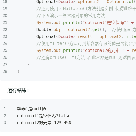
        Optional
<
Double
>
 optional2
 =
 Optional
.
of
(
        //还可使用ofNullable()方法创建实例 使得此
        //下面演示一些容器对象的常用方法
        System
.
out
.
println
(
"
optional1是空值吗?
"
 +
 
        Double
 obj
 =
 optional2
.
get
();
  //使用g
        Optional
<
Double
>
 result
 =
 optional2
.
filte
        //使用filter()方法可判断容器存储的值是
        System
.
out
.
println
(
"
optional2的元素:
"
 +
 r
        //还有orElse(T t)方法 若此容器是null
    }
}
运行结果：
容器1是null值
optional1是空值吗?false
optional2的元素:123.456