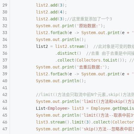
		list2
.
add
(
3
);
		list2
.
add
(
4
);
		list2
.
add
(
3
);
//这里重复添加了一个3
		System
.
out
.
print
(
"
原始数据:
"
);
		list2
.
forEach
(
e 
->
 System
.
out
.
print
(
e 
+
 "
		System
.
out
.
println
();
		list2 
=
 list2
.
stream
()
  //此对象是可变的数
				.
distinct
()
  //去重 由于去重是中间
				.
collect
(
Collectors
.
toList
());
 
		System
.
out
.
print
(
"
去重后数据:
"
);
		list2
.
forEach
(
e 
->
 System
.
out
.
print
(
e 
+
 "
		System
.
out
.
println
();
		//limit()方法会只取流中前N个元素,skip(
		System
.
out
.
println
(
"
limit()方法和skip()方
		List
<
Employee
>
 list3
 =
 Employee
.
getEmpLis
		System
.
out
.
println
(
"
limit()方法--取表中前
		list3
.
stream
().
limit
(
3
).
collect
(
Collector
		System
.
out
.
println
(
"
skip()方法--忽略表中前