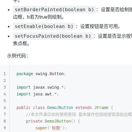
字。
：设置是否绘制
setBorderPainted(boolean b)
边框，b若为true则绘制。
：设置按钮是否可用。
setEnable(boolean b)
：设置是否显示按
setFocusPainted(boolean b)
焦点框。
示例代码：
package
 swing
.
B
utton
;
import
 javax
.
swing
.
*
;
import
 java
.
awt
.
*
;
public
 class
 DemoJButton
 extends
 JFrame
 {
    //本文件演示如何使用按钮 基本操作包括给按钮添加边
    private
 DemoJButton
()
 {
        super
(
"
标题
"
);