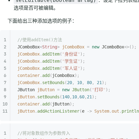
：设定下拉列表框
setEditable(boolean aFlag)
选项是否可被编辑。
下面给出三种添加选项的例子：
//使用addItem()方法
JComboBox
<
String
>
 jComboBox
 =
 new
 JComboBox
<>();
jComboBox
.
addItem
(
"
身份证
"
);
jComboBox
.
addItem
(
"
学生证
"
);
jComboBox
.
addItem
(
"
军人证
"
);
container
.
add
(
jComboBox
);
jComboBox
.
setBounds
(
20
,
 10
,
 80
,
 21
);
JButton
 jButton
 =
 new
 JButton
(
"
打印
"
);
jButton
.
setBounds
(
140
,
10
,
60
,
21
);
container
.
add
(
jButton
);
jButton
.
addActionListener
(
e 
->
 System
.
out
.
println
//将对象数组作为参数传入