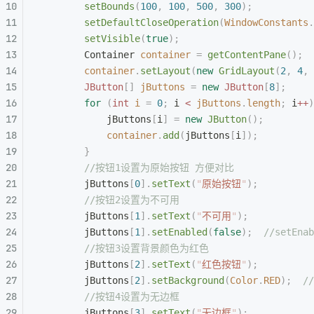
        setBounds
(
100
,
 100
,
 500
,
 300
);
        setDefaultCloseOperation
(
WindowConstants
.
        setVisible
(
true
);
        Container
 container
 =
 getContentPane
();
        container
.
setLayout
(
new
 GridLayout
(
2
,
 4
,
 
        JButton
[]
 jButtons
 =
 new
 JButton
[
8
];
        for
 (
int
 i
 =
 0
;
 i 
<
 jButtons
.
length
;
 i
++
)
            jButtons
[
i
]
 =
 new
 JButton
();
            container
.
add
(
jButtons
[
i
]);
        }
        //按钮1设置为原始按钮 方便对比
        jButtons
[
0
].
setText
(
"
原始按钮
"
);
        //按钮2设置为不可用
        jButtons
[
1
].
setText
(
"
不可用
"
);
        jButtons
[
1
].
setEnabled
(
false
);
  //set
        //按钮3设置背景颜色为红色
        jButtons
[
2
].
setText
(
"
红色按钮
"
);
        jButtons
[
2
].
setBackground
(
Color
.
RED
);
  /
        //按钮4设置为无边框
        jButtons
[
3
].
setText
(
"
无边框
"
);