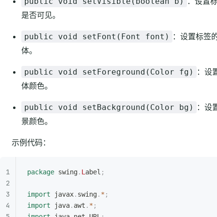
：设置
public void setVisible(boolean b)
是否可见。
：设置标签
public void setFont(Font font)
体。
：设
public void setForeground(Color fg)
体颜色。
：设
public void setBackground(Color bg)
景颜色。
示例代码：
package
 swing
.
L
abel
;
import
 javax
.
swing
.
*
;
import
 java
.
awt
.
*
;
import
 java
.
net
.
URL
;