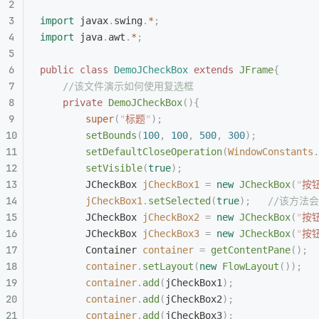
import
 javax
.
swing
.
*
;
import
 java
.
awt
.
*
;
public
 class
 DemoJCheckBox
 extends
 JFrame
{
    //该文件演示如何使用复选框
    private
 DemoJCheckBox
(){
        super
(
"
标题
"
);
        setBounds
(
100
,
 100
,
 500
,
 300
);
        setDefaultCloseOperation
(
WindowConstants
.
        setVisible
(
true
);
        JCheckBox
 jCheckBox1
 =
 new
 JCheckBox
(
"
按钮
        jCheckBox1
.
setSelected
(
true
);
   //该方
        JCheckBox
 jCheckBox2
 =
 new
 JCheckBox
(
"
按钮
        JCheckBox
 jCheckBox3
 =
 new
 JCheckBox
(
"
按钮
        Container
 container
 =
 getContentPane
();
        container
.
setLayout
(
new
 FlowLayout
());
        container
.
add
(
jCheckBox1
);
        container
.
add
(
jCheckBox2
);
        container
.
add
(
jCheckBox3
);