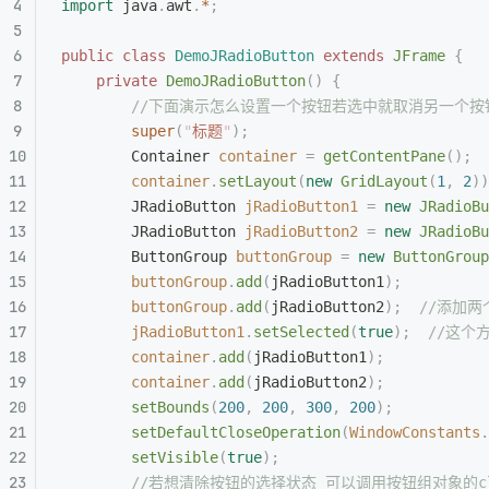
import
 java
.
awt
.
*
;
public
 class
 DemoJRadioButton
 extends
 JFrame
 {
    private
 DemoJRadioButton
()
 {
        //下面演示怎么设置一个按钮若选中就取消另一
        super
(
"
标题
"
);
        Container
 container
 =
 getContentPane
();
        container
.
setLayout
(
new
 GridLayout
(
1
,
 2
))
        JRadioButton
 jRadioButton1
 =
 new
 JRadioBu
        JRadioButton
 jRadioButton2
 =
 new
 JRadioBu
        ButtonGroup
 buttonGroup
 =
 new
 ButtonGroup
        buttonGroup
.
add
(
jRadioButton1
);
        buttonGroup
.
add
(
jRadioButton2
);
  //添加
        jRadioButton1
.
setSelected
(
true
);
  //这
        container
.
add
(
jRadioButton1
);
        container
.
add
(
jRadioButton2
);
        setBounds
(
200
,
 200
,
 300
,
 200
);
        setDefaultCloseOperation
(
WindowConstants
.
        setVisible
(
true
);
        //若想清除按钮的选择状态 可以调用按钮组对象的clea