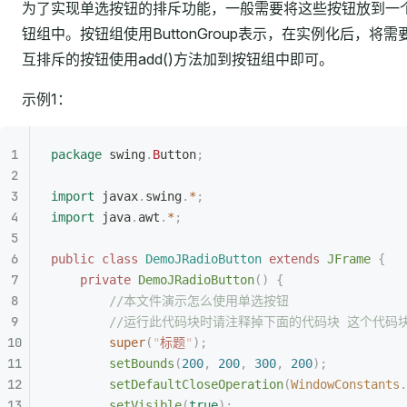
为了实现单选按钮的排斥功能，一般需要将这些按钮放到一
钮组中。按钮组使用ButtonGroup表示，在实例化后，将需
互排斥的按钮使用add()方法加到按钮组中即可。
示例1：
package
 swing
.
B
utton
;
import
 javax
.
swing
.
*
;
import
 java
.
awt
.
*
;
public
 class
 DemoJRadioButton
 extends
 JFrame
 {
    private
 DemoJRadioButton
()
 {
        //本文件演示怎么使用单选按钮
        //运行此代码块时请注释掉下面的代码块 这个代
        super
(
"
标题
"
);
        setBounds
(
200
,
 200
,
 300
,
 200
);
        setDefaultCloseOperation
(
WindowConstants
.
        setVisible
(
true
);