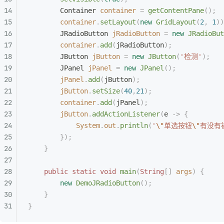
        Container
 container
 =
 getContentPane
();
        container
.
setLayout
(
new
 GridLayout
(
2
,
 1
))
        JRadioButton
 jRadioButton
 =
 new
 JRadioBut
        container
.
add
(
jRadioButton
);
        JButton
 jButton
 =
 new
 JButton
(
"
检测
"
);
        JPanel
 jPanel
 =
 new
 JPanel
();
        jPanel
.
add
(
jButton
);
        jButton
.
setSize
(
40
,
21
);
        container
.
add
(
jPanel
);
        jButton
.
addActionListener
(
e 
->
 {
            System
.
out
.
println
(
"
\"
单选按钮
\"
有没有
        });
    }
    public
 static
 void
 main
(
String
[]
 args
)
 {
        new
 DemoJRadioButton
();
    }
}