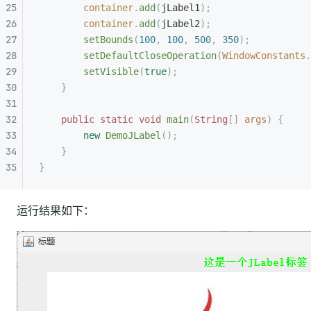
        container
.
add
(
jLabel1
);
        container
.
add
(
jLabel2
);
        setBounds
(
100
,
 100
,
 500
,
 350
);
        setDefaultCloseOperation
(
WindowConstants
.
        setVisible
(
true
);
    }
    public
 static
 void
 main
(
String
[]
 args
)
 {
        new
 DemoJLabel
();
    }
}
运行结果如下：