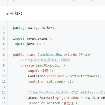
示例代码：
package
 swing
.
L
ist
B
ox
;
import
 javax
.
swing
.
*
;
import
 java
.
awt
.
*
;
public
 class
 DemoJComboBox
 extends
 JFrame
{
    //本文件演示如何使用下拉列表框
    private
 DemoJComboBox
(){
        super
(
"
标题
"
);
        Container
 container
 =
 getContentPane
();
        container
.
setLayout
(
null
);
        //下面演示JComboBox的常用方法 addItem()添
        JComboBox
<
String
>
 jComboBox
 =
 new
 JComboB
        jComboBox
.
addItem
(
"
身份证
"
);