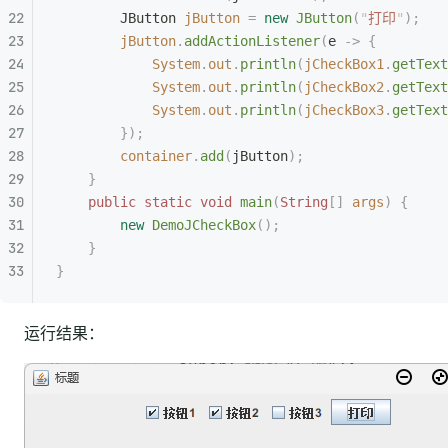
        JButton
 jButton
 =
 new
 JButton
(
"
打印
"
);
        jButton
.
addActionListener
(
e 
->
 {
            System
.
out
.
println
(
jCheckBox1
.
getText
            System
.
out
.
println
(
jCheckBox2
.
getText
            System
.
out
.
println
(
jCheckBox3
.
getText
        });
        container
.
add
(
jButton
);
    }
    public
 static
 void
 main
(
String
[]
 args
)
 {
        new
 DemoJCheckBox
();
    }
}
运行结果：