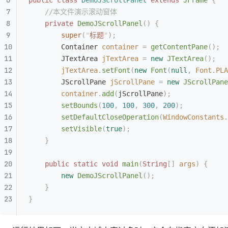
public
 class
 DemoJScrollPanel
 extends
 JFrame
 {
    //本文件演示滚动窗体
    private
 DemoJScrollPanel
()
 {
        super
(
"
标题
"
);
        Container
 container
 =
 getContentPane
();
        JTextArea
 jTextArea
 =
 new
 JTextArea
();
        jTextArea
.
setFont
(
new
 Font
(
null
,
 Font
.
PLA
        JScrollPane
 jScrollPane
 =
 new
 JScrollPane
        container
.
add
(
jScrollPane
);
        setBounds
(
100
,
 100
,
 300
,
 200
);
        setDefaultCloseOperation
(
WindowConstants
.
        setVisible
(
true
);
    }
    public
 static
 void
 main
(
String
[]
 args
)
 {
        new
 DemoJScrollPanel
();
    }
}