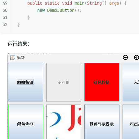
    public
 static
 void
 main
(
String
[]
 args
)
 {
        new
 DemoJButton
();
    }
}
运行结果：