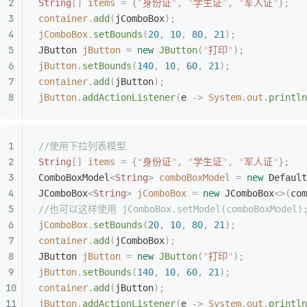
String
[]
 items
 =
 {
"
身份证
"
,
 "
学生证
"
,
 "
军人证
"
};
container
.
add
(
jComboBox
);
jComboBox
.
setBounds
(
20
,
 10
,
 80
,
 21
);
JButton
 jButton
 =
 new
 JButton
(
"
打印
"
);
jButton
.
setBounds
(
140
,
 10
,
 60
,
 21
);
container
.
add
(
jButton
);
jButton
.
addActionListener
(
e 
->
 System
.
out
.
println
//使用下拉列表模型
String
[]
 items
 =
 {
"
身份证
"
,
 "
学生证
"
,
 "
军人证
"
};
ComboBoxModel
<
String
>
 comboBoxModel
 =
 new
 Default
JComboBox
<
String
>
 jComboBox
 =
 new
 JComboBox
<>(
com
//也可以这样使用 jComboBox.setModel(comboBoxMo
jComboBox
.
setBounds
(
20
,
 10
,
 80
,
 21
);
container
.
add
(
jComboBox
);
JButton
 jButton
 =
 new
 JButton
(
"
打印
"
);
jButton
.
setBounds
(
140
,
 10
,
 60
,
 21
);
container
.
add
(
jButton
);
jButton
.
addActionListener
(
e 
->
 System
.
out
.
println