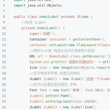
import
 java
.
util
.
Objects
;
public
 class
 DemoJLabel
 extends
 JFrame
 {
    //标签 JLabel
    private
 DemoJLabel
()
 {
        super
(
"
标题
"
);
        Container
 container
 =
 getContentPane
();
        container
.
setLayout
(
new
 FlowLayout
(
FlowLa
        //图标Icon类 构造方法内可选参数分别是
        URL
 url
 =
 DemoJLabel
.
class
.
getResource
(
"
J
        System
.
out
.
println
(
"
该图片的路径为:
"
 +
 url
        Icon
 icon
 =
 new
 ImageIcon
(
Objects
.
require
        //也可使用字符串 内是它的地址
        JLabel
 jLabel1
 =
 new
 JLabel
(
"
这是一个JLab
        //还可以设置标签的颜色 字体
        Font
 font
 =
 new
 Font
(
"
宋体
"
,
 Font
.
BOLD
,
 1
        jLabel1
.
setFont
(
font
);
        jLabel1
.
setForeground
(
Color
.
GREEN
);
        JLabel
 jLabel2
 =
 new
 JLabel
(
icon
);