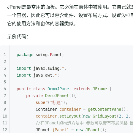
JPanel是最常用的面板。它必须在窗体中被使用。它自己就
一个容器，因此它可以包含组件、设置布局方式、设置边框
它的使用方法和窗体的容器类似。
示例代码：
package
 swing
.
P
anel
;
import
 javax
.
swing
.
*
;
import
 java
.
awt
.
*
;
public
 class
 DemoJPanel
 extends
 JFrame
 {
    private
 DemoJPanel
(){
        super
(
"
标题
"
);
        Container
 container
 =
 getContentPane
();
        container
.
setLayout
(
new
 GridLayout
(
2
,
 2
,
 
        //在JPanel的构造方法中 参数可以带有布局风
        JPanel
 jPanel1
 =
 new
 JPanel
();