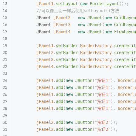
        jPanel1
.
setLayout
(
new
 BorderLayout
());
        //可以像上面一样后使用setLayout()方法
        JPanel
 jPanel2
 =
 new
 JPanel
(
new
 GridLayou
        JPanel
 jPanel3
 =
 new
 JPanel
(
new
 GridLayou
        JPanel
 jPanel4
 =
 new
 JPanel
(
new
 FlowLayou
        jPanel1
.
setBorder
(
BorderFactory
.
createTit
        jPanel2
.
setBorder
(
BorderFactory
.
createTit
        jPanel3
.
setBorder
(
BorderFactory
.
createTit
        jPanel4
.
setBorder
(
BorderFactory
.
createTit
        jPanel1
.
add
(
new
 JButton
(
"
按钮1
"
),
 BorderL
        jPanel1
.
add
(
new
 JButton
(
"
按钮1
"
),
 BorderL
        jPanel1
.
add
(
new
 JButton
(
"
按钮1
"
),
 BorderL
        jPanel1
.
add
(
new
 JButton
(
"
按钮1
"
),
 BorderL
        jPanel1
.
add
(
new
 JButton
(
"
按钮1
"
),
 BorderL
        jPanel2
.
add
(
new
 JButton
(
"
按钮2
"
));
        jPanel2
.
add
(
new
 JButton
(
"
按钮2
"
));