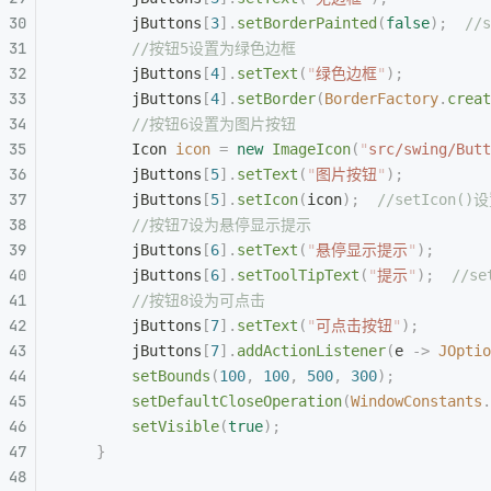
        jButtons
[
3
].
setBorderPainted
(
false
);
  //
        //按钮5设置为绿色边框
        jButtons
[
4
].
setText
(
"
绿色边框
"
);
        jButtons
[
4
].
setBorder
(
BorderFactory
.
creat
        //按钮6设置为图片按钮
        Icon
 icon
 =
 new
 ImageIcon
(
"
src/swing/Butt
        jButtons
[
5
].
setText
(
"
图片按钮
"
);
        jButtons
[
5
].
setIcon
(
icon
);
  //setIcon
        //按钮7设为悬停显示提示
        jButtons
[
6
].
setText
(
"
悬停显示提示
"
);
        jButtons
[
6
].
setToolTipText
(
"
提示
"
);
  //s
        //按钮8设为可点击
        jButtons
[
7
].
setText
(
"
可点击按钮
"
);
        jButtons
[
7
].
addActionListener
(
e 
->
 JOptio
        setBounds
(
100
,
 100
,
 500
,
 300
);
        setDefaultCloseOperation
(
WindowConstants
.
        setVisible
(
true
);
    }