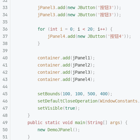
        jPanel3
.
add
(
new
 JButton
(
"
按钮3
"
));
        jPanel3
.
add
(
new
 JButton
(
"
按钮3
"
));
        for
 (
int
 i
 =
 0
;
 i 
<
 20
;
 i
++
)
 {
            jPanel4
.
add
(
new
 JButton
(
"
按钮4
"
));
        }
        container
.
add
(
jPanel1
);
        container
.
add
(
jPanel2
);
        container
.
add
(
jPanel3
);
        container
.
add
(
jPanel4
);
        setBounds
(
100
,
 100
,
 500
,
 400
);
        setDefaultCloseOperation
(
WindowConstants
.
        setVisible
(
true
);
    }
    public
 static
 void
 main
(
String
[]
 args
)
 {
        new
 DemoJPanel
();
    }