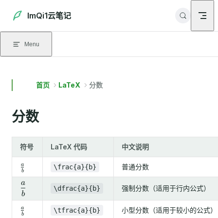
Skip to content
ImQi1云笔记
Menu
首页
LaTeX
分数
分数
符号
LaTeX 代码
中文说明
\frac{a}
a
普通分数
\frac{a}{b}
b
{b}
a
\dfrac{a}
强制分数（适用于行内公式）
\dfrac{a}{b}
b
{b}
\tfrac{a}
a
小型分数（适用于较小的公式）
\tfrac{a}{b}
b