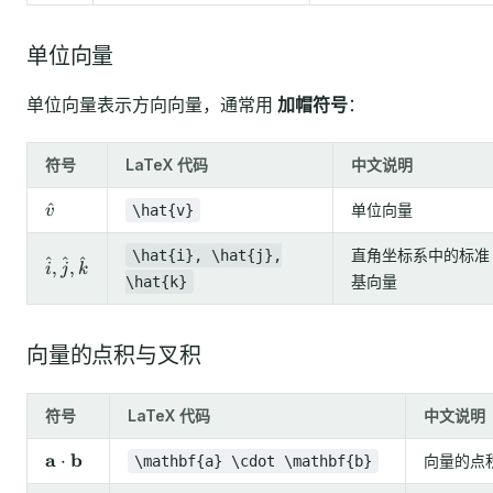
单位向量
单位向量表示方向向量，通常用
加帽符号
：
符号
LaTeX 代码
中文说明
\hat{v}
^
单位向量
\hat{v}
v
直角坐标系中的标准
\hat{i}, \hat{j},
^
^
^
\hat{i},
,
,
i
j
k
基向量
\hat{k}
\hat{j},
\hat{k}
向量的点积与叉积
符号
LaTeX 代码
中文说明
\mathbf{a}
a
b
⋅
向量的点
\mathbf{a} \cdot \mathbf{b}
\cdot