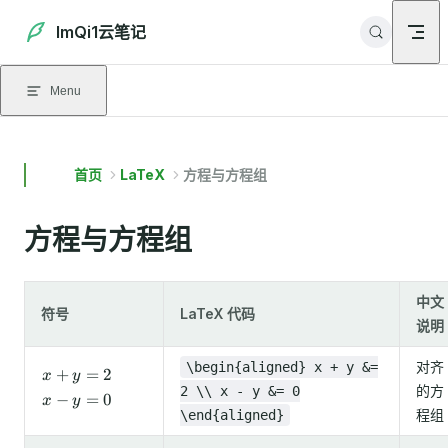
Skip to content
ImQi1云笔记
Menu
首页
LaTeX
方程与方程组
方程与方程组
中文
符号
LaTeX 代码
说明
对齐
\begin{aligned} x + y &=
+
=
2
\begin{aligned}
x
y
的方
2 \\ x - y &= 0
x + y &= 2 \\ x
−
=
0
x
y
- y &= 0
程组
\end{aligned}
\end{aligned}