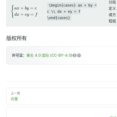
分段
\begin{cases} ax + by =
{
\begin{cases}
+
=
定义
a
x
b
y
c
c \\ dx + ey = f
ax + by = c
+
=
或方
d
x
ey
f
\\ dx + ey = f
\end{cases}
程组
\end{cases}
版权所有
许可证：
署名 4.0 国际 (CC-BY-4.0)
上一页
向量