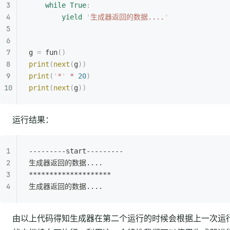
    while
 True
:
        yield
 '
生成器返回的数据....
'
g 
=
 fun
()
print
(
next
(
g
))
print
(
'
*
'
 *
 20
)
print
(
next
(
g
))
运行结果：
---------start---------
生成器返回的数据....
********************
生成器返回的数据....
由以上代码得知生成器在第二个运行的时候会根据上一次运