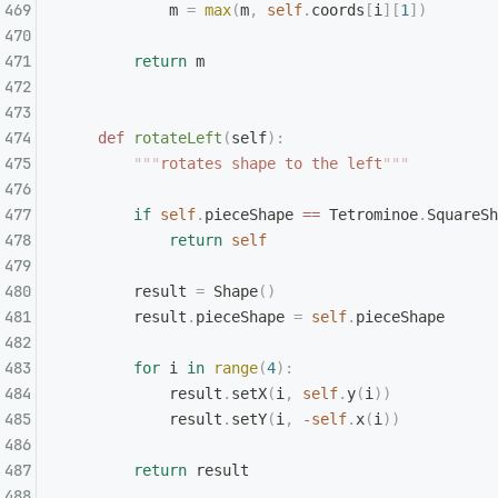
            m 
=
 max
(
m
,
 self
.
coords
[
i
][
1
])
        return
 m
    def
 rotateLeft
(
self
):
        """
rotates shape to the left
"""
        if
 self
.
pieceShape 
==
 Tetrominoe
.
SquareSh
            return
 self
        result 
=
 Shape
()
        result
.
pieceShape 
=
 self
.
pieceShape
        for
 i 
in
 range
(
4
):
            result
.
setX
(
i
,
 self
.
y
(
i
))
            result
.
setY
(
i
,
 -
self
.
x
(
i
))
        return
 result