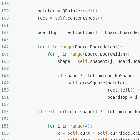
        painter 
=
 QPainter
(
self
)
        rect 
=
 self
.
contentsRect
()
        boardTop 
=
 rect
.
bottom
()
 -
 Board
.
BoardHei
        for
 i 
in
 range
(
Board
.
BoardHeight
):
            for
 j 
in
 range
(
Board
.
BoardWidth
):
                shape 
=
 self
.
shapeAt
(
j
,
 Board
.
Boa
                if
 shape 
!=
 Tetrominoe
.
NoShape
:
                    self
.
drawSquare
(
painter
,
                                    rect
.
left
()
 +
                                    boardTop 
+
 i 
        if
 self
.
curPiece
.
shape
()
 !=
 Tetrominoe
.
No
            for
 i 
in
 range
(
4
):
                x 
=
 self
.
curX 
+
 self
.
curPiece
.
x
(
i