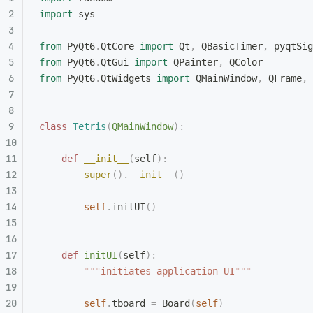
import
 sys
from
 PyQt6
.
QtCore 
import
 Qt
,
 QBasicTimer
,
 pyqtSig
from
 PyQt6
.
QtGui 
import
 QPainter
,
 QColor
from
 PyQt6
.
QtWidgets 
import
 QMainWindow
,
 QFrame
,
 
class
 Tetris
(
QMainWindow
):
    def
 __init__
(
self
):
        super
().
__init__
()
        self
.
initUI
()
    def
 initUI
(
self
):
        """
initiates application UI
"""
        self
.
tboard 
=
 Board
(
self
)