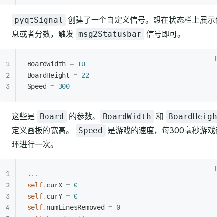
创建了一个自定义信号。想在状态栏上展示
pyqtSignal
息或者分数，触发
信号即可。
msg2Statusbar
BoardWidth 
=
 10
BoardHeight 
=
 22
Speed 
=
 300
这些是
的参数。
和
Board
BoardWidth
BoardHeigh
定义画板的宽高。
是游戏的速度，每300毫秒游戏
Speed
环进行一次。
...
self
.
curX 
=
 0
self
.
curY 
=
 0
self
.
numLinesRemoved 
=
 0