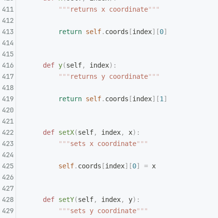
        """
returns x coordinate
"""
        return
 self
.
coords
[
index
][
0
]
    def
 y
(
self
,
 index
):
        """
returns y coordinate
"""
        return
 self
.
coords
[
index
][
1
]
    def
 setX
(
self
,
 index
,
 x
):
        """
sets x coordinate
"""
        self
.
coords
[
index
][
0
]
 =
 x
    def
 setY
(
self
,
 index
,
 y
):
        """
sets y coordinate
"""