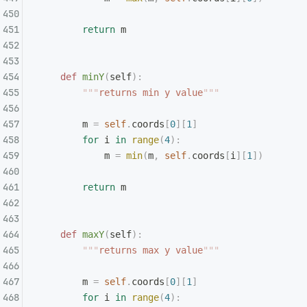
        return
 m
    def
 minY
(
self
):
        """
returns min y value
"""
        m 
=
 self
.
coords
[
0
][
1
]
        for
 i 
in
 range
(
4
):
            m 
=
 min
(
m
,
 self
.
coords
[
i
][
1
])
        return
 m
    def
 maxY
(
self
):
        """
returns max y value
"""
        m 
=
 self
.
coords
[
0
][
1
]
        for
 i 
in
 range
(
4
):