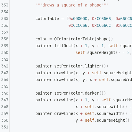
        """
draws a square of a shape
"""
        colorTable 
=
 [
0x
000000
,
 0x
CC6666
,
 0x
66CC6
                      0x
CCCC66
,
 0x
CC66CC
,
 0x
66CCC
        color 
=
 QColor
(
colorTable
[
shape
])
        painter
.
fillRect
(
x 
+
 1
,
 y 
+
 1
,
 self
.
squar
                         self
.
squareHeight
()
 -
 2
,
        painter
.
setPen
(
color
.
lighter
())
        painter
.
drawLine
(
x
,
 y 
+
 self
.
squareHeight
        painter
.
drawLine
(
x
,
 y
,
 x 
+
 self
.
squareWid
        painter
.
setPen
(
color
.
darker
())
        painter
.
drawLine
(
x 
+
 1
,
 y 
+
 self
.
squareHe
                         x 
+
 self
.
squareWidth
()
 -
        painter
.
drawLine
(
x 
+
 self
.
squareWidth
()
 -
                         y 
+
 self
.
squareHeight
()
 