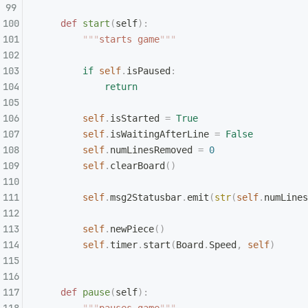
    def
 start
(
self
):
        """
starts game
"""
        if
 self
.
isPaused
:
            return
        self
.
isStarted 
=
 True
        self
.
isWaitingAfterLine 
=
 False
        self
.
numLinesRemoved 
=
 0
        self
.
clearBoard
()
        self
.
msg2Statusbar
.
emit
(
str
(
self
.
numLines
        self
.
newPiece
()
        self
.
timer
.
start
(
Board
.
Speed
,
 self
)
    def
 pause
(
self
):