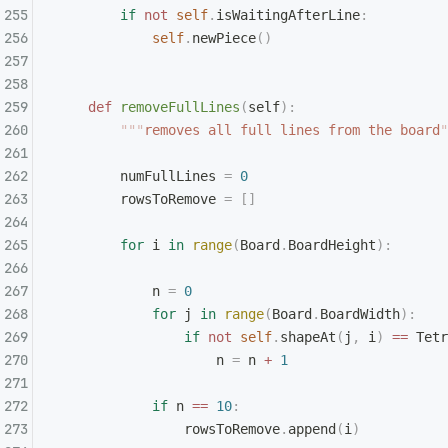
        if
 not
 self
.
isWaitingAfterLine
:
            self
.
newPiece
()
    def
 removeFullLines
(
self
):
        """
removes all full lines from the board
"
        numFullLines 
=
 0
        rowsToRemove 
=
 []
        for
 i 
in
 range
(
Board
.
BoardHeight
):
            n 
=
 0
            for
 j 
in
 range
(
Board
.
BoardWidth
):
                if
 not
 self
.
shapeAt
(
j
,
 i
)
 ==
 Tetr
                    n 
=
 n 
+
 1
            if
 n 
==
 10
:
                rowsToRemove
.
append
(
i
)