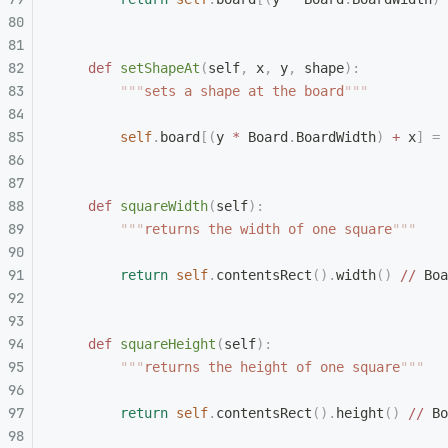
    def
 setShapeAt
(
self
,
 x
,
 y
,
 shape
):
        """
sets a shape at the board
"""
        self
.
board
[(
y 
*
 Board
.
BoardWidth
)
 +
 x
]
 =
 
    def
 squareWidth
(
self
):
        """
returns the width of one square
"""
        return
 self
.
contentsRect
().
width
()
 //
 Boa
    def
 squareHeight
(
self
):
        """
returns the height of one square
"""
        return
 self
.
contentsRect
().
height
()
 //
 Bo