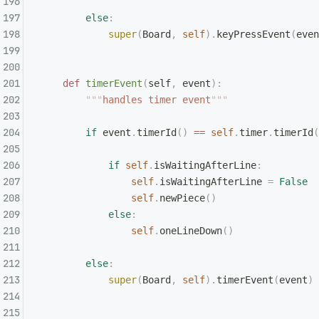
        else
:
            super
(
Board
,
 self
).
keyPressEvent
(
even
    def
 timerEvent
(
self
,
 event
):
        """
handles timer event
"""
        if
 event
.
timerId
()
 ==
 self
.
timer
.
timerId
(
            if
 self
.
isWaitingAfterLine
:
                self
.
isWaitingAfterLine 
=
 False
                self
.
newPiece
()
            else
:
                self
.
oneLineDown
()
        else
:
            super
(
Board
,
 self
).
timerEvent
(
event
)