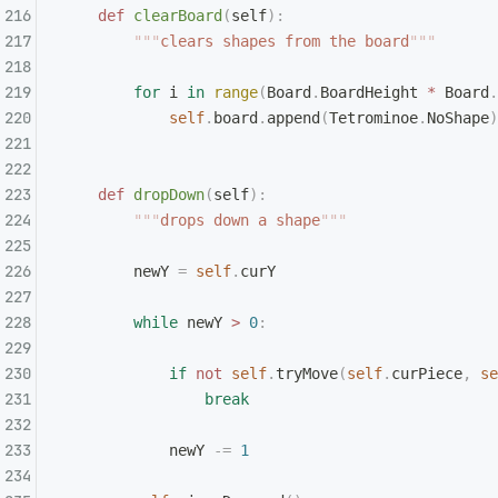
    def
 clearBoard
(
self
):
        """
clears shapes from the board
"""
        for
 i 
in
 range
(
Board
.
BoardHeight 
*
 Board
.
            self
.
board
.
append
(
Tetrominoe
.
NoShape
)
    def
 dropDown
(
self
):
        """
drops down a shape
"""
        newY 
=
 self
.
curY
        while
 newY 
>
 0
:
            if
 not
 self
.
tryMove
(
self
.
curPiece
,
 se
                break
            newY 
-=
 1