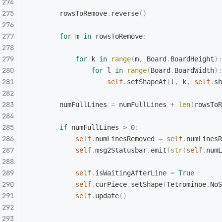
        rowsToRemove
.
reverse
()
        for
 m 
in
 rowsToRemove
:
            for
 k 
in
 range
(
m
,
 Board
.
BoardHeight
):
                for
 l 
in
 range
(
Board
.
BoardWidth
):
                    self
.
setShapeAt
(
l
,
 k
,
 self
.
sh
        numFullLines 
=
 numFullLines 
+
 len
(
rowsToR
        if
 numFullLines 
>
 0
:
            self
.
numLinesRemoved 
=
 self
.
numLinesR
            self
.
msg2Statusbar
.
emit
(
str
(
self
.
numL
            self
.
isWaitingAfterLine 
=
 True
            self
.
curPiece
.
setShape
(
Tetrominoe
.
NoS
            self
.
update
()