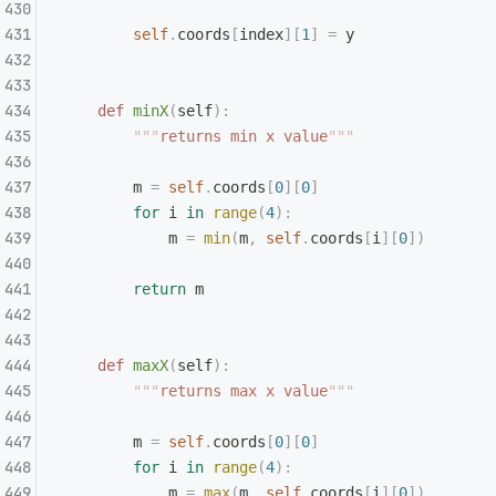
        self
.
coords
[
index
][
1
]
 =
 y
    def
 minX
(
self
):
        """
returns min x value
"""
        m 
=
 self
.
coords
[
0
][
0
]
        for
 i 
in
 range
(
4
):
            m 
=
 min
(
m
,
 self
.
coords
[
i
][
0
])
        return
 m
    def
 maxX
(
self
):
        """
returns max x value
"""
        m 
=
 self
.
coords
[
0
][
0
]
        for
 i 
in
 range
(
4
):
            m 
=
 max
(
m
,
 self
.
coords
[
i
][
0
])