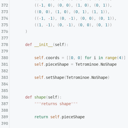
        ((
-
1
,
 0
),
 (
0
,
 0
),
 (
1
,
 0
),
 (
0
,
 1
)),
        ((
0
,
 0
),
 (
1
,
 0
),
 (
0
,
 1
),
 (
1
,
 1
)),
        ((
-
1
,
 -
1
),
 (
0
,
 -
1
),
 (
0
,
 0
),
 (
0
,
 1
)),
        ((
1
,
 -
1
),
 (
0
,
 -
1
),
 (
0
,
 0
),
 (
0
,
 1
))
    )
    def
 __init__
(
self
):
        self
.
coords 
=
 [[
0
,
 0
]
 for
 i 
in
 range
(
4
)]
        self
.
pieceShape 
=
 Tetrominoe
.
NoShape
        self
.
setShape
(
Tetrominoe
.
NoShape
)
    def
 shape
(
self
):
        """
returns shape
"""
        return
 self
.
pieceShape