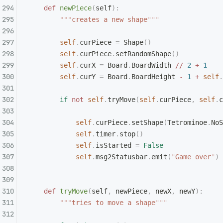
    def
 newPiece
(
self
):
        """
creates a new shape
"""
        self
.
curPiece 
=
 Shape
()
        self
.
curPiece
.
setRandomShape
()
        self
.
curX 
=
 Board
.
BoardWidth 
//
 2
 +
 1
        self
.
curY 
=
 Board
.
BoardHeight 
-
 1
 +
 self
.
        if
 not
 self
.
tryMove
(
self
.
curPiece
,
 self
.
c
            self
.
curPiece
.
setShape
(
Tetrominoe
.
NoS
            self
.
timer
.
stop
()
            self
.
isStarted 
=
 False
            self
.
msg2Statusbar
.
emit
(
"
Game over
"
)
    def
 tryMove
(
self
,
 newPiece
,
 newX
,
 newY
):
        """
tries to move a shape
"""