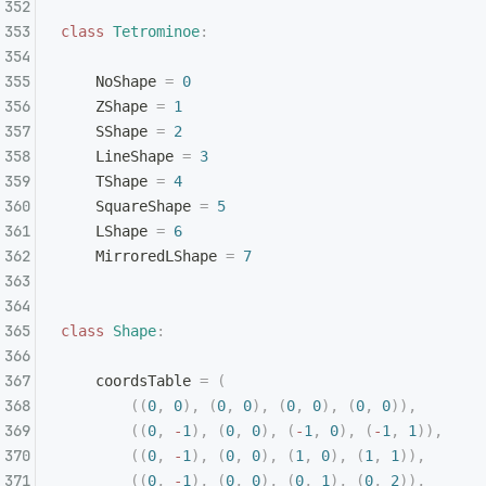
class
 Tetrominoe
:
    NoShape 
=
 0
    ZShape 
=
 1
    SShape 
=
 2
    LineShape 
=
 3
    TShape 
=
 4
    SquareShape 
=
 5
    LShape 
=
 6
    MirroredLShape 
=
 7
class
 Shape
:
    coordsTable 
=
 (
        ((
0
,
 0
),
 (
0
,
 0
),
 (
0
,
 0
),
 (
0
,
 0
)),
        ((
0
,
 -
1
),
 (
0
,
 0
),
 (
-
1
,
 0
),
 (
-
1
,
 1
)),
        ((
0
,
 -
1
),
 (
0
,
 0
),
 (
1
,
 0
),
 (
1
,
 1
)),
        ((
0
,
 -
1
),
 (
0
,
 0
),
 (
0
,
 1
),
 (
0
,
 2
)),