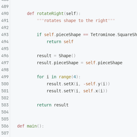
    def
 rotateRight
(
self
):
        """
rotates shape to the right
"""
        if
 self
.
pieceShape 
==
 Tetrominoe
.
SquareSh
            return
 self
        result 
=
 Shape
()
        result
.
pieceShape 
=
 self
.
pieceShape
        for
 i 
in
 range
(
4
):
            result
.
setX
(
i
,
 -
self
.
y
(
i
))
            result
.
setY
(
i
,
 self
.
x
(
i
))
        return
 result
def
 main
():