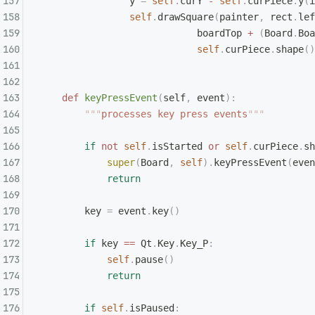
                y 
=
 self
.
curY 
-
 self
.
curPiece
.
y
(
i
                self
.
drawSquare
(
painter
,
 rect
.
lef
                            boardTop 
+
 (
Board
.
Boa
                            self
.
curPiece
.
shape
()
    def
 keyPressEvent
(
self
,
 event
):
        """
processes key press events
"""
        if
 not
 self
.
isStarted 
or
 self
.
curPiece
.
sh
            super
(
Board
,
 self
).
keyPressEvent
(
even
            return
        key 
=
 event
.
key
()
        if
 key 
==
 Qt
.
Key
.
Key_P
:
            self
.
pause
()
            return
        if
 self
.
isPaused
: