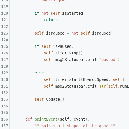
        """
pauses game
"""
        if
 not
 self
.
isStarted
:
            return
        self
.
isPaused 
=
 not
 self
.
isPaused
        if
 self
.
isPaused
:
            self
.
timer
.
stop
()
            self
.
msg2Statusbar
.
emit
(
"
paused
"
)
        else
:
            self
.
timer
.
start
(
Board
.
Speed
,
 self
)
            self
.
msg2Statusbar
.
emit
(
str
(
self
.
numL
        self
.
update
()
    def
 paintEvent
(
self
,
 event
):
        """
paints all shapes of the game
"""