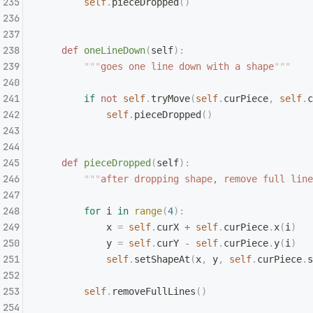
        self
.
pieceDropped
()
    def
 oneLineDown
(
self
):
        """
goes one line down with a shape
"""
        if
 not
 self
.
tryMove
(
self
.
curPiece
,
 self
.
c
            self
.
pieceDropped
()
    def
 pieceDropped
(
self
):
        """
after dropping shape, remove full line
        for
 i 
in
 range
(
4
):
            x 
=
 self
.
curX 
+
 self
.
curPiece
.
x
(
i
)
            y 
=
 self
.
curY 
-
 self
.
curPiece
.
y
(
i
)
            self
.
setShapeAt
(
x
,
 y
,
 self
.
curPiece
.
s
        self
.
removeFullLines
()