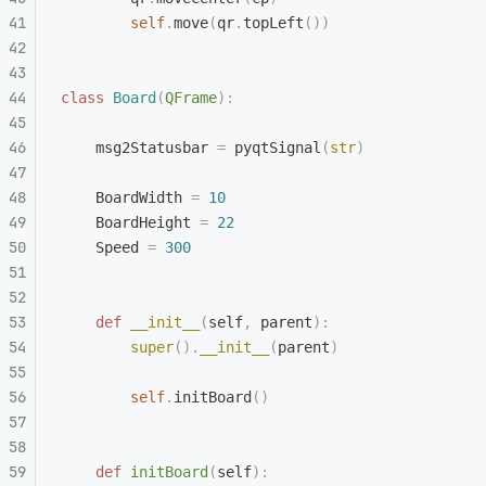
        self
.
move
(
qr
.
topLeft
())
class
 Board
(
QFrame
):
    msg2Statusbar 
=
 pyqtSignal
(
str
)
    BoardWidth 
=
 10
    BoardHeight 
=
 22
    Speed 
=
 300
    def
 __init__
(
self
,
 parent
):
        super
().
__init__
(
parent
)
        self
.
initBoard
()
    def
 initBoard
(
self
):