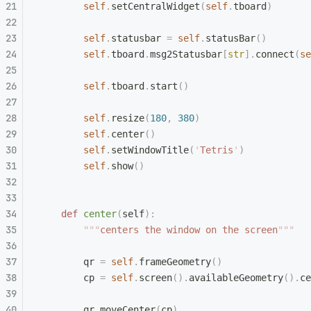
        self
.
setCentralWidget
(
self
.
tboard
)
        self
.
statusbar 
=
 self
.
statusBar
()
        self
.
tboard
.
msg2Statusbar
[
str
].
connect
(
se
        self
.
tboard
.
start
()
        self
.
resize
(
180
,
 380
)
        self
.
center
()
        self
.
setWindowTitle
(
'
Tetris
'
)
        self
.
show
()
    def
 center
(
self
):
        """
centers the window on the screen
"""
        qr 
=
 self
.
frameGeometry
()
        cp 
=
 self
.
screen
().
availableGeometry
().
ce
        qr
.
moveCenter
(
cp
)