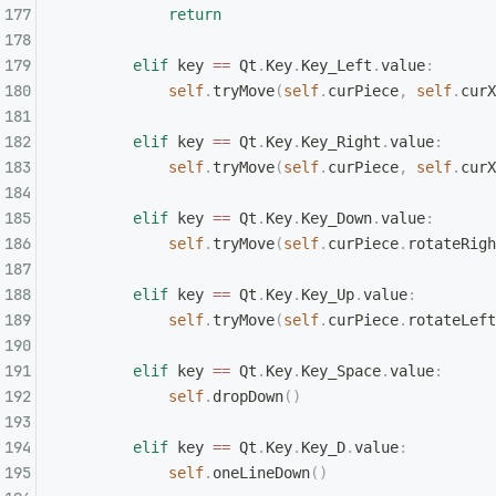
            return
        elif
 key 
==
 Qt
.
Key
.
Key_Left
.
value
:
            self
.
tryMove
(
self
.
curPiece
,
 self
.
curX
        elif
 key 
==
 Qt
.
Key
.
Key_Right
.
value
:
            self
.
tryMove
(
self
.
curPiece
,
 self
.
curX
        elif
 key 
==
 Qt
.
Key
.
Key_Down
.
value
:
            self
.
tryMove
(
self
.
curPiece
.
rotateRigh
        elif
 key 
==
 Qt
.
Key
.
Key_Up
.
value
:
            self
.
tryMove
(
self
.
curPiece
.
rotateLeft
        elif
 key 
==
 Qt
.
Key
.
Key_Space
.
value
:
            self
.
dropDown
()
        elif
 key 
==
 Qt
.
Key
.
Key_D
.
value
:
            self
.
oneLineDown
()