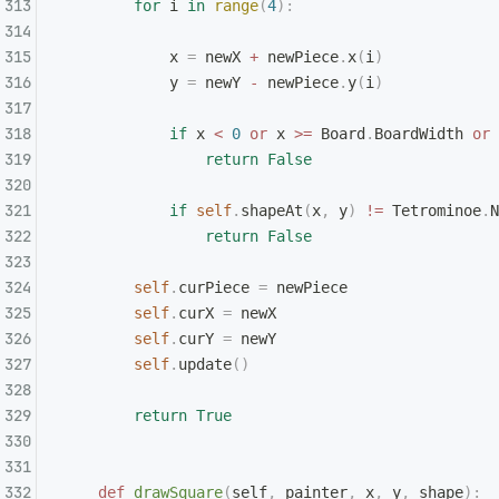
        for
 i 
in
 range
(
4
):
            x 
=
 newX 
+
 newPiece
.
x
(
i
)
            y 
=
 newY 
-
 newPiece
.
y
(
i
)
            if
 x 
<
 0
 or
 x 
>=
 Board
.
BoardWidth 
or
 
                return
 False
            if
 self
.
shapeAt
(
x
,
 y
)
 !=
 Tetrominoe
.
N
                return
 False
        self
.
curPiece 
=
 newPiece
        self
.
curX 
=
 newX
        self
.
curY 
=
 newY
        self
.
update
()
        return
 True
    def
 drawSquare
(
self
,
 painter
,
 x
,
 y
,
 shape
):