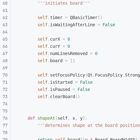
        """
initiates board
"""
        self
.
timer 
=
 QBasicTimer
()
        self
.
isWaitingAfterLine 
=
 False
        self
.
curX 
=
 0
        self
.
curY 
=
 0
        self
.
numLinesRemoved 
=
 0
        self
.
board 
=
 []
        self
.
setFocusPolicy
(
Qt
.
FocusPolicy
.
Strong
        self
.
isStarted 
=
 False
        self
.
isPaused 
=
 False
        self
.
clearBoard
()
    def
 shapeAt
(
self
,
 x
,
 y
):
        """
determines shape at the board position
        return
 self
.
board
[(
y 
*
 Board
.
BoardWidth
)
 