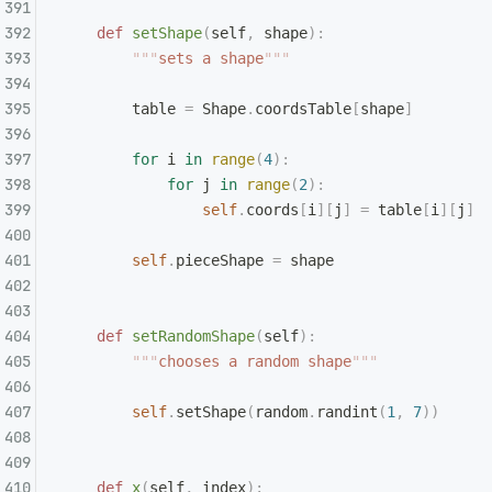
    def
 setShape
(
self
,
 shape
):
        """
sets a shape
"""
        table 
=
 Shape
.
coordsTable
[
shape
]
        for
 i 
in
 range
(
4
):
            for
 j 
in
 range
(
2
):
                self
.
coords
[
i
][
j
]
 =
 table
[
i
][
j
]
        self
.
pieceShape 
=
 shape
    def
 setRandomShape
(
self
):
        """
chooses a random shape
"""
        self
.
setShape
(
random
.
randint
(
1
,
 7
))
    def
 x
(
self
,
 index
):