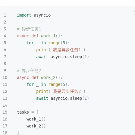
import
 asyncio
# 异步任务1
async
 def
 work_1
():
    for
 _ 
in
 range
(
5
):
        print
(
'
我是异步任务1
'
)
        await
 asyncio
.
sleep
(
1
)
# 异步任务2
async
 def
 work_2
():
    for
 _ 
in
 range
(
5
):
        print
(
'
我是异步任务2
'
)
        await
 asyncio
.
sleep
(
1
)
tasks 
=
 [
    work_1
(),
    work_2
()
]