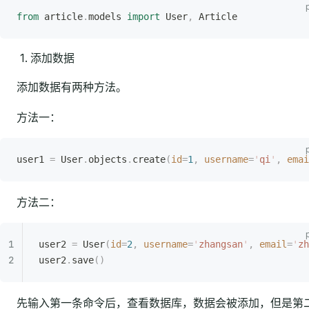
from
 article
.
models 
import
 User
,
 Article
添加数据
添加数据有两种方法。
方法一：
user1 
=
 User
.
objects
.
create
(
id
=
1
,
 username
=
'
qi
'
,
 emai
方法二：
user2 
=
 User
(
id
=
2
,
 username
=
'
zhangsan
'
,
 email
=
'
zh
user2
.
save
()
先输入第一条命令后，查看数据库，数据会被添加，但是第