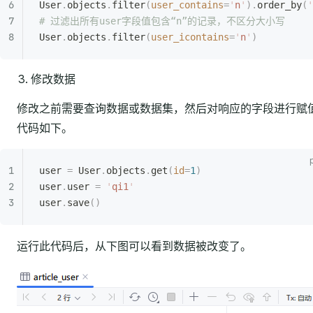
User
.
objects
.
filter
(
user_contains
=
'
n
'
).
order_by
(
'
# 过滤出所有user字段值包含“n”的记录，不区分大小写
User
.
objects
.
filter
(
user_icontains
=
'
n
'
)
修改数据
修改之前需要查询数据或数据集，然后对响应的字段进行赋
代码如下。
user 
=
 User
.
objects
.
get
(
id
=
1
)
user
.
user 
=
 '
qi1
'
user
.
save
()
运行此代码后，从下图可以看到数据被改变了。