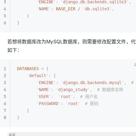
        '
ENGINE
'
:
 '
django.db.backends.sqlite3
'
,
        '
NAME
'
:
 BASE_DIR
 /
 '
db.sqlite3
'
,
    }
}
若想将数据库改为MySQL数据库，则需要修改配置文件，代
如下：
DATABASES
 =
 {
    '
default
'
:
 {
        '
ENGINE
'
:
 '
django.db.backends.mysql
'
,
  #
        '
NAME
'
:
 '
django_study
'
,
  # 数据库名称
        '
USER
'
:
  '
root
'
,
  # 用户名
        '
PASSWORD
'
:
 '
root
'
  # 密码
    }
}