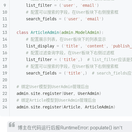
    list_filter 
=
 (
'
user
'
,
 '
email
'
)
    # 配置可以搜索的字段，在User板块下右侧搜索框
    search_fields 
=
 (
'
user
'
,
 '
email
'
)
class
 ArticleAdmin
(
admin
.
ModelAdmin
):
    # 配置展示列表，在User板块下的列表显示
    list_display 
=
 (
'
title
'
,
 '
content
'
,
 '
publish_
    # 配置过滤查询字段，在User板块下右侧过滤框
    list_filter 
=
 (
'
title
'
,)
  # list_filter应
    # 配置可以搜索的字段，在User板块下右侧搜索框
    search_fields 
=
 (
'
title
'
,)
  # search_fiel
# 绑定User模型到UserAdmin管理后台
admin
.
site
.
register
(
User
,
 UserAdmin
)
# 绑定Article模型到UserAdmin管理后台
admin
.
site
.
register
(
Article
,
 ArticleAdmin
)
博主在代码运行后报RuntimeError: populate() isn't