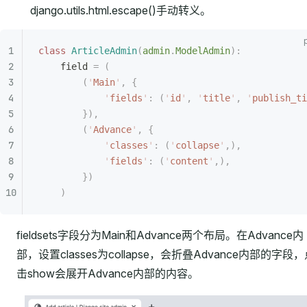
django.utils.html.escape()手动转义。
class
 ArticleAdmin
(
admin
.
ModelAdmin
):
    field 
=
 (
    	(
'
Main
'
,
 {
            '
fields
'
:
 (
'
id
'
,
 '
title
'
,
 '
publish_ti
        }),
    	(
'
Advance
'
,
 {
            '
classes
'
:
 (
'
collapse
'
,),
            '
fields
'
:
 (
'
content
'
,),
        })
    )
fieldsets字段分为Main和Advance两个布局。在Advance内
部，设置classes为collapse，会折叠Advance内部的字段
击show会展开Advance内部的内容。