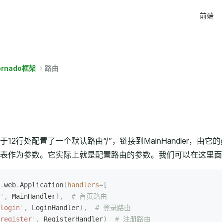
Main Na
前端
ornado框架
路由
12行处配置了一个默认路由“/”，链接到MainHandler，由它的g
表作为参数。它实际上就是配置路由的参数。我们可以在这里面
.
web
.
Application
(
handlers
=[
'
,
 MainHandler
),
  # 首页路由
login
'
,
 LoginHandler
),
  # 登录路由
register
'
,
 RegisterHandler
)
  # 注册路由