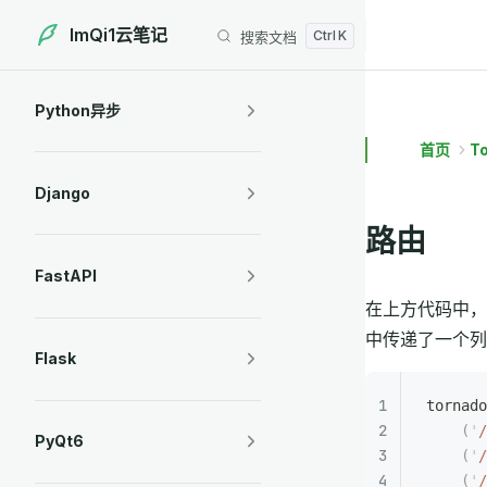
ImQi1云笔记
搜索文档
Skip to content
Sidebar Navigation
Python异步
首页
T
Django
路由
FastAPI
在上方代码中，于
中传递了一个列
Flask
tornado
    (
'
/
PyQt6
    (
'
/
    (
'
/