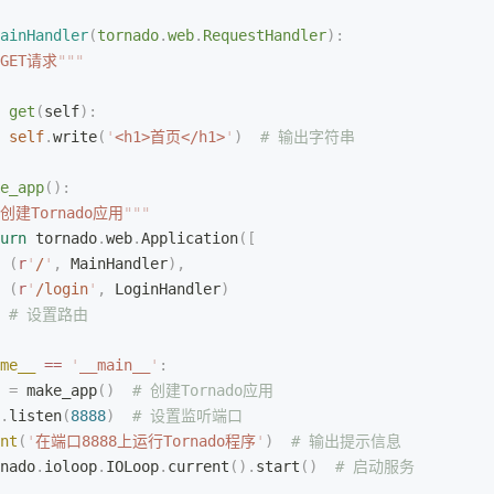
ainHandler
(
tornado
.
web
.
RequestHandler
):
GET请求
"""
 get
(
self
):
 self
.
write
(
'
<h1>首页</h1>
'
)
  # 输出字符串
e_app
():
创建Tornado应用
"""
urn
 tornado
.
web
.
Application
([
 (
r
'
/
'
,
 MainHandler
),
 (
r
'
/login
'
,
 LoginHandler
)
  # 设置路由
me__
 ==
 '
__main__
'
:
 
=
 make_app
()
  # 创建Tornado应用
.
listen
(
8888
)
  # 设置监听端口
nt
(
'
在端口8888上运行Tornado程序
'
)
  # 输出提示信息
nado
.
ioloop
.
IOLoop
.
current
().
start
()
  # 启动服务