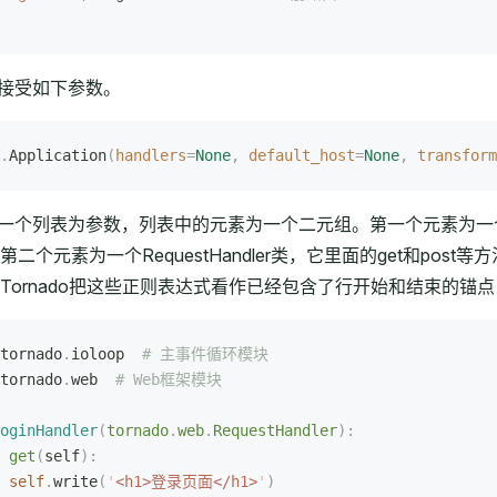
n()还接受如下参数。
.
Application
(
handlers
=
None
,
 default_host
=
None
,
 transform
s参数以一个列表为参数，列表中的元素为一个二元组。第一个元素为一
二个元素为一个RequestHandler类，它里面的get和p
ornado把这些正则表达式看作已经包含了行开始和结束的锚点（即
tornado
.
ioloop  
# 主事件循环模块
tornado
.
web  
# Web框架模块
oginHandler
(
tornado
.
web
.
RequestHandler
):
 get
(
self
):
 self
.
write
(
'
<h1>登录页面</h1>
'
)