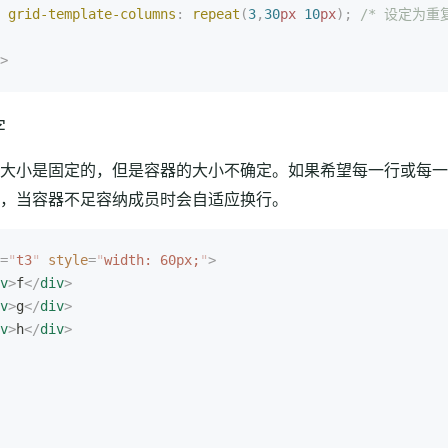
 grid-template-columns
:
 repeat
(
3
,
30
px
 10
px
);
 /* 设定为重复
>
字
大小是固定的，但是容器的大小不确定。如果希望每一行或每一
，当容器不足容纳成员时会自适应换行。
=
"
t3
"
 style
=
"
width: 60px;
"
>
v
>
f
</
div
>
v
>
g
</
div
>
v
>
h
</
div
>