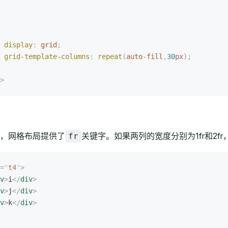
 display
:
 grid
;
 grid-template-columns
:
 repeat
(
auto-fill
,
30
px
);
>
，网格布局提供了
关键字。如果两列的宽度分别为1fr和2f
fr
=
"
t4
"
>
v
>
i
</
div
>
v
>
j
</
div
>
v
>
k
</
div
>