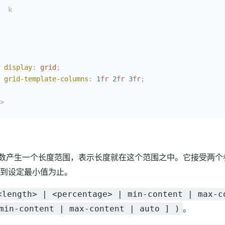
  k
 display
:
 grid
;
 grid-template-columns
:
 1
fr
 2
fr
 3
fr
;
>
数产生一个长度范围，表示长度就在这个范围之中。它接受两个
到设定最小值为止。
<length> | <percentage> | min-content | max-c
。
min-content | max-content | auto ] )