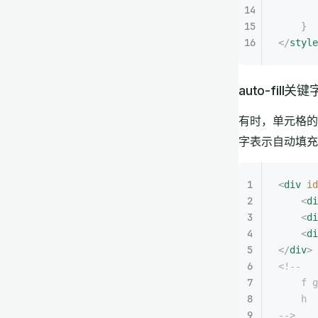
       
    }
</
style
auto-fill关键
有时，单元格的
字表示自动填充
<
div
 id
    <
di
    <
di
    <
di
</
div
>
<!--
    f g
    h
-->