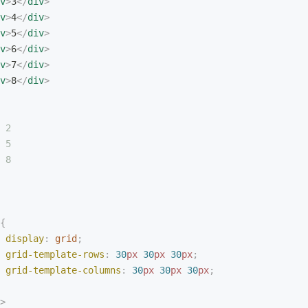
v
>
3
</
div
>
v
>
4
</
div
>
v
>
5
</
div
>
v
>
6
</
div
>
v
>
7
</
div
>
v
>
8
</
div
>
 2
 5
 8
{
 display
:
 grid
;
 grid-template-rows
:
 30
px
 30
px
 30
px
;
 grid-template-columns
:
 30
px
 30
px
 30
px
;
>