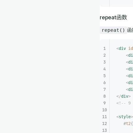
repeat函数
函
repeat()
<
div
 id
    <
di
    <
di
    <
di
    <
di
    <
di
    <
di
</
div
>
<!-- 9 
<
style
>
   #
t2
{
       