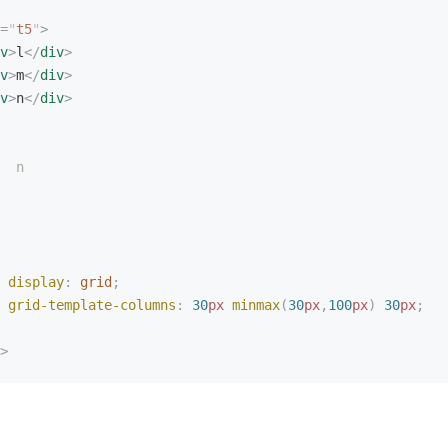
=
"
t5
"
>
v
>
l
</
div
>
v
>
m
</
div
>
v
>
n
</
div
>
  n
 display
:
 grid
;
 grid-template-columns
:
 30
px
 minmax
(
30
px
,
100
px
)
 30
px
;
>