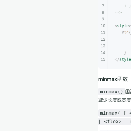
    i j
-->
<
style
>
   #
t4
{
       
       
    }
</
style
minmax函数
函
minmax()
减少长度或宽度
minmax( [ 
| <flex> | 