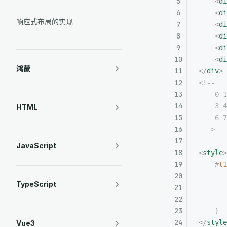
    <
di
    <
di
响应式布局的实现
    <
di
    <
di
    <
di
    <
di
鸿蒙
</
div
>
<!--
    0 1
    3 4
HTML
    6 7
 -->
JavaScript
<
style
>
    #
t1
       
TypeScript
       
       
    }
</
style
Vue3