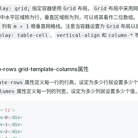
指定容器使用
布局，
布局中采用网
lay: grid;
Grid
Grid
中水平区域称为行，垂直区域称为列，可以将其看作二位数组。
列有
根垂直网格线。注意当容器设置为
布局以
m + 1
Grid
、
和
play: table-cell
vertical-align
column-*
te-rows grid-template-columns属性
属性定义每一行的行高，设定为多少行就设置多少
ate-rows
属性定义每一列的列宽，设定为多少列就设置多少个值
lumns
=
"
t1
"
>
v
>
0
</
div
>
v
>
1
</
div
>
v
>
2
</
div
>