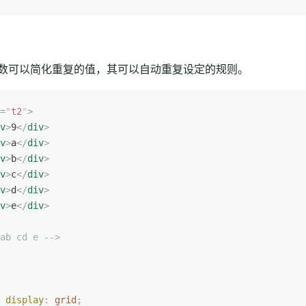
数可以简化重复的值，其可以自动重复设定的规则。
=
"
t2
"
>
v
>
9
</
div
>
v
>
a
</
div
>
v
>
b
</
div
>
v
>
c
</
div
>
v
>
d
</
div
>
v
>
e
</
div
>
ab cd e -->
 display
:
 grid
;