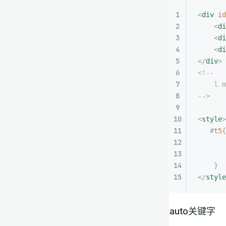
<
div
 id
    <
di
    <
di
    <
di
</
div
>
<!--
    l m
-->
<
style
>
   #
t5
{
       
       
    }
</
style
auto关键字