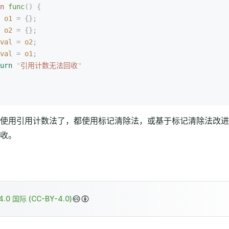
n
 func
()
 {
 o1
 =
 {};
 o2
 =
 {};
val
 =
 o2
;
val
 =
 o1
;
urn
 "
引用计数无法回收
"
使用引用计数法了，都使用标记清除法，或基于标记清除法改进
收。
.0 国际 (CC-BY-4.0)