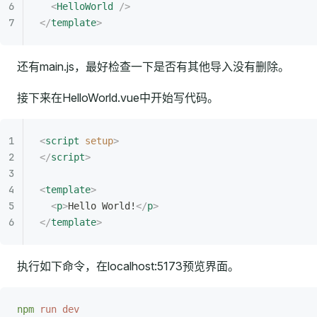
  <
HelloWorld
 />
</
template
>
还有main.js，最好检查一下是否有其他导入没有删除。
接下来在HelloWorld.vue中开始写代码。
<
script
 setup
>
</
script
>
<
template
>
  <
p
>
Hello World!
</
p
>
</
template
>
执行如下命令，在localhost:5173预览界面。
npm
 run
 dev