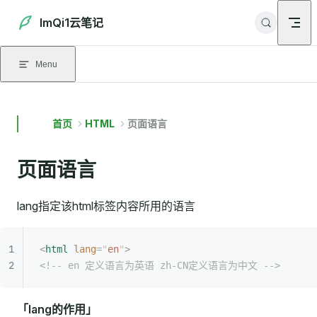
Skip to content
ImQi1云笔记
Menu
首页
HTML
页面语言
页面语言
lang指定该html标签内容所用的语言
<
html
 lang
=
"
en
"
>
<!-- en 定义语言为英语 zh-CN定义语言为中文 -->
「lang的作用」