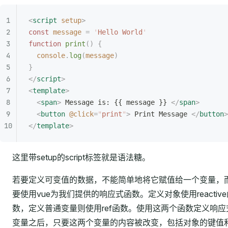
<
script
 setup
>
const
 message
 =
 '
Hello World
'
function
 print
()
 {
  console
.
log
(
message
)
}
</
script
>
<
template
>
  <
span
>
 Message is: {{ message }} 
</
span
>
  <
button
 @click
=
"
print
"
>
 Print Message 
</
button
>
</
template
>
这里带setup的script标签就是语法糖。
若要定义可变值的数据，不能简单地将它赋值给一个变量，
要使用vue为我们提供的响应式函数。定义对象使用reactive
数，定义普通变量则使用ref函数。使用这两个函数定义响应
变量之后，只要这两个变量的内容被改变，包括对象的键值