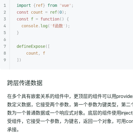
import
 {
ref
}
 from
 "
vue
"
;
const
 count
 =
 ref
(
0
);
const
 f
 =
 function
()
 {
  console
.
log
(
'
f函数
'
);
}
defineExpose
([
    count
,
 f
])
跨层传递数据
在多个具有嵌套关系的组件中，更顶层的组件可以用provide
数定义数据，它接受两个参数，第一个参数为键类型，第二
数为一个普通数据或一个响应式对象。底层的组件使用inject
受组件，它接受一个参数，为键名，返回一个对象，可用con
承接。