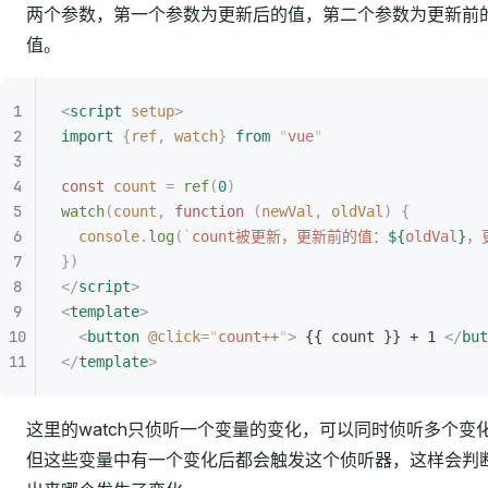
两个参数，第一个参数为更新后的值，第二个参数为更新前
值。
<
script
 setup
>
import
 {
ref
,
 watch
}
 from
 "
vue
"
const
 count
 =
 ref
(
0
)
watch
(
count
,
 function
 (
newVal
,
 oldVal
)
 {
  console
.
log
(
`
count被更新，更新前的值：
${
oldVal
}
，
})
</
script
>
<
template
>
  <
button
 @click
=
"
count++
"
>
 {{ count }} + 1 
</
but
</
template
>
这里的watch只侦听一个变量的变化，可以同时侦听多个变
但这些变量中有一个变化后都会触发这个侦听器，这样会判