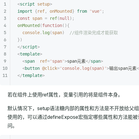
<
script
 setup
>
import
 {
ref
,
 onMounted
}
 from
 "
vue
"
;
const
 span
 =
 ref
(
null
);
onMounted
(
function
(){
  console
.
log
(
span
)
  //组件渲染完成才能获取
})
</
script
>
<
template
>
  <
span
  ref
=
"
span
"
>
span元素
</
span
>
  <
button
 @click
=
"
console.log(span)
"
>
输出span元素
<
</
template
>
若在组件上使用ref属性，变量引用的将是组件本身。
默认情况下，setup语法糖内部的属性和方法是不开放给父
使用的，可以通过defineExpose宏指定哪些属性和方法能被
问。