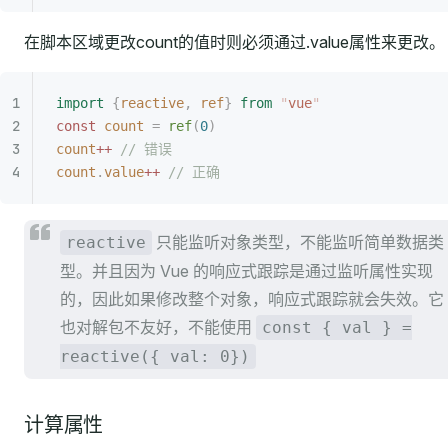
在脚本区域更改count的值时则必须通过.value属性来更改。
import
 {
reactive
,
 ref
}
 from
 "
vue
"
const
 count
 =
 ref
(
0
)
count
++
 // 错误
count
.
value
++
 // 正确
只能监听对象类型，不能监听简单数据类
reactive
型。并且因为 Vue 的响应式跟踪是通过监听属性实现
的，因此如果修改整个对象，响应式跟踪就会失效。它
也对解包不友好，不能使用
const { val } =
reactive({ val: 0})
计算属性