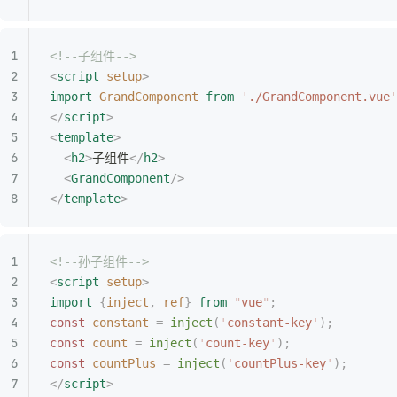
<!--子组件-->
<
script
 setup
>
import
 GrandComponent
 from
 '
./GrandComponent.vue
'
</
script
>
<
template
>
  <
h2
>
子组件
</
h2
>
  <
GrandComponent
/>
</
template
>
<!--孙子组件-->
<
script
 setup
>
import
 {
inject
,
 ref
}
 from
 "
vue
"
;
const
 constant
 =
 inject
(
'
constant-key
'
);
const
 count
 =
 inject
(
'
count-key
'
);
const
 countPlus
 =
 inject
(
'
countPlus-key
'
);
</
script
>