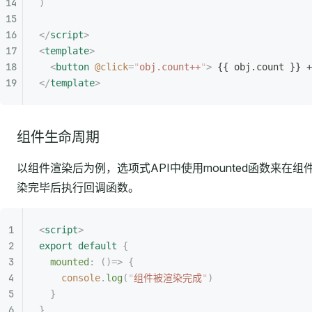
)
</
script
>
<
template
>
  <
button
 @click
=
"
obj.count++
"
>
 {{ obj.count }} +
</
template
>
组件生命周期
以组件渲染后为例，选项式API中使用mounted函数来在组
染完毕后执行回调函数。
<
script
>
export
 default
 {
  mounted
:
 ()=>
 {
    console
.
log
(
"
组件被渲染完成
"
)
  }
}