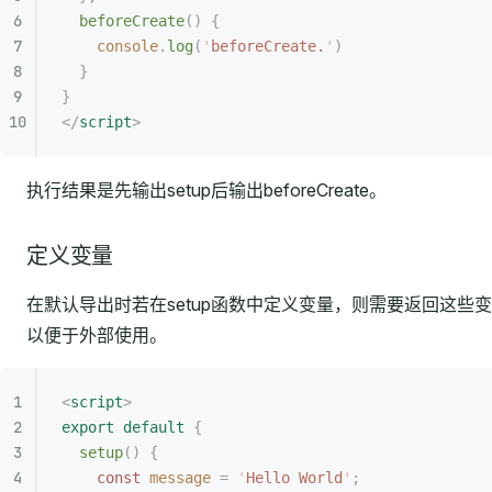
  beforeCreate
()
 {
    console
.
log
(
'
beforeCreate.
'
)
  }
}
</
script
>
执行结果是先输出setup后输出beforeCreate。
定义变量
在默认导出时若在setup函数中定义变量，则需要返回这些
以便于外部使用。
<
script
>
export
 default
 {
  setup
()
 {
    const
 message
 =
 '
Hello World
'
;