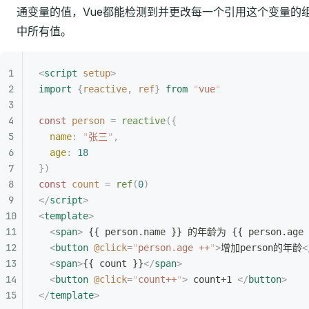
通变量的值，Vue都能检测到并更改每一个引用这个变量的
中所有值。
<
script
 setup
>
import
 {
reactive
,
 ref
}
 from
 "
vue
"
const
 person
 =
 reactive
({
  name
:
 "
张三
"
,
  age
:
 18
})
const
 count
 =
 ref
(
0
)
</
script
>
<
template
>
  <
span
>
 {{ person.name }} 的年龄为 {{ person.age 
  <
button
 @click
=
"
person.age ++
"
>
增加person的年龄
<
  <
span
>
{{ count }}
</
span
>
  <
button
 @click
=
"
count++
"
>
 count+1 
</
button
>
</
template
>