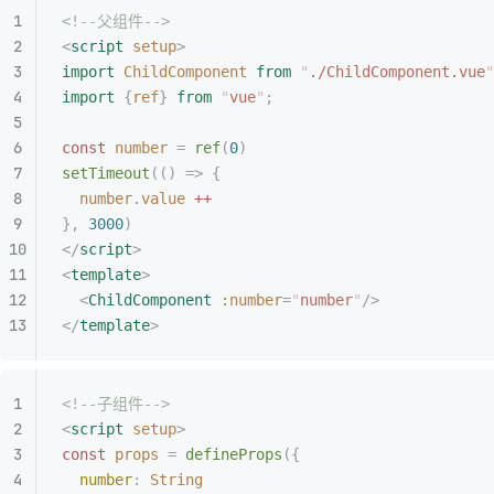
<!--父组件-->
<
script
 setup
>
import
 ChildComponent
 from
 "
./ChildComponent.vue
"
import
 {
ref
}
 from
 "
vue
"
;
const
 number
 =
 ref
(
0
)
setTimeout
(()
 =>
 {
  number
.
value
 ++
},
 3000
)
</
script
>
<
template
>
  <
ChildComponent
 :number
=
"
number
"
/>
</
template
>
<!--子组件-->
<
script
 setup
>
const
 props
 =
 defineProps
({
  number
:
 String