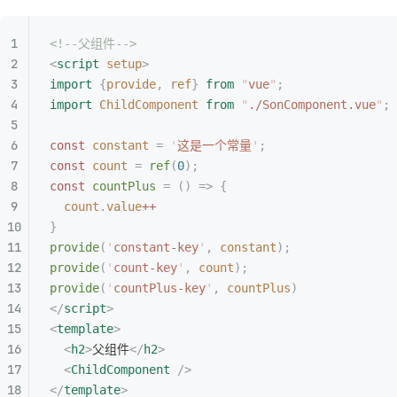
<!--父组件-->
<
script
 setup
>
import
 {
provide
,
 ref
}
 from
 "
vue
"
;
import
 ChildComponent
 from
 "
./SonComponent.vue
"
;
const
 constant
 =
 '
这是一个常量
'
;
const
 count
 =
 ref
(
0
);
const
 countPlus
 =
 ()
 =>
 {
  count
.
value
++
}
provide
(
'
constant-key
'
,
 constant
);
provide
(
'
count-key
'
,
 count
);
provide
(
'
countPlus-key
'
,
 countPlus
)
</
script
>
<
template
>
  <
h2
>
父组件
</
h2
>
  <
ChildComponent
 />
</
template
>