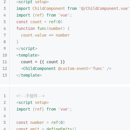
<
script
 setup
>
import
 ChildComponent
 from
 "
@/ChildComponent.vue
"
import
 {
ref
}
 from
 "
vue
"
;
const
 count
 =
 ref
(
0
)
function
 func
(
number
)
 {
  count
.
value
 +=
 number
}
</
script
>
<
template
>
  count = {{ count }}
  <
ChildComponent
 @custom-event
=
"
func
"
 />
</
template
>
<!--子组件-->
<
script
 setup
>
import
 {
ref
}
 from
 "
vue
"
;
const
 number
 =
 ref
(
0
)
const
 emit
 =
 defineEmits
([