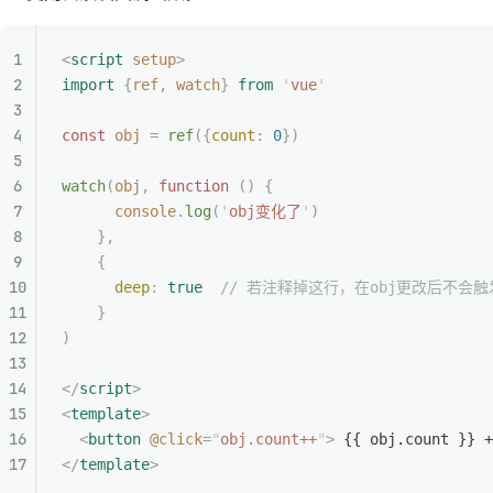
<
script
 setup
>
import
 {
ref
,
 watch
}
 from
 '
vue
'
const
 obj
 =
 ref
({
count
:
 0
})
watch
(
obj
,
 function
 ()
 {
      console
.
log
(
'
obj变化了
'
)
    },
    {
      deep
:
 true
  // 若注释掉这行，在obj更改后不会
    }
)
</
script
>
<
template
>
  <
button
 @click
=
"
obj.count++
"
>
 {{ obj.count }} +
</
template
>