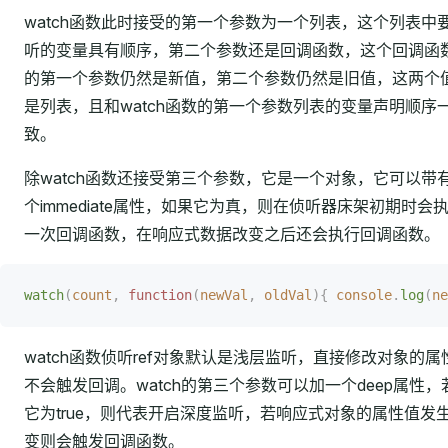
watch函数此时接受的第一个参数为一个列表，这个列表中
听的变量具有顺序，第二个参数还是回调函数，这个回调函
的第一个参数仍然是新值，第二个参数仍然是旧值，这两个
是列表，且和watch函数的第一个参数列表的变量声明顺序
致。
除watch函数还接受第三个参数，它是一个对象，它可以带
个immediate属性，如果它为真，则在侦听器床架初期时会
一次回调函数，在响应式数据改变之后还会执行回调函数。
watch
(
count
,
 function
(
newVal
,
 oldVal
){
 console
.
log
(
ne
watch函数侦听ref对象默认是浅层监听，直接修改对象的属
不会触发回调。watch的第三个参数可以加一个deep属性，
它为true，则代表开启深度监听，若响应式对象的属性值发
变则会触发回调函数。