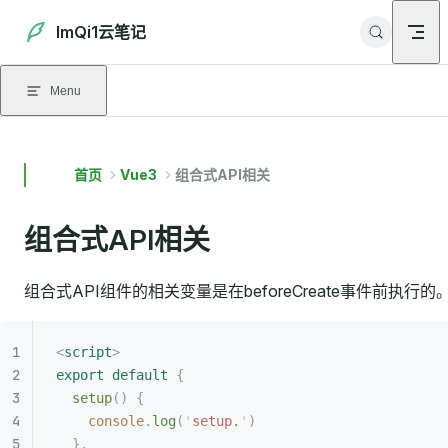
Skip to content
ImQi1云笔记
Menu
首页
Vue3
组合式API相关
组合式API相关
组合式API组件的相关变量是在beforeCreate事件前执行的
<
script
>
export
 default
 {
  setup
()
 {
    console
.
log
(
'
setup.
'
)
  },