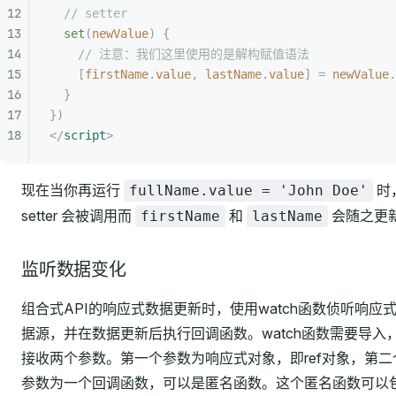
  // setter
  set
(
newValue
)
 {
    // 注意：我们这里使用的是解构赋值语法
    [
firstName
.
value
,
 lastName
.
value
]
 =
 newValue
.
  }
})
</
script
>
现在当你再运行
时
fullName.value = 'John Doe'
setter 会被调用而
和
会随之更
firstName
lastName
监听数据变化
组合式API的响应式数据更新时，使用watch函数侦听响应
据源，并在数据更新后执行回调函数。watch函数需要导入
接收两个参数。第一个参数为响应式对象，即ref对象，第二
参数为一个回调函数，可以是匿名函数。这个匿名函数可以