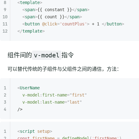
<
template
>
  <
span
>
{{ constant }}
</
span
>
  <
span
>
{{ count }}
</
span
>
  <
button
 @click
=
"
countPlus
"
>
 + 1 
</
button
>
</
template
>
组件间的
v-model
指令
可以替代传统的子组件与父组件之间的通信，方法：
<
UserName
  v-model
:
first-name
=
"
first
"
  v-model
:
last-name
=
"
last
"
/>
<
script
 setup
>
const
 firstName
 =
 defineModel
(
'
firstName
'
)