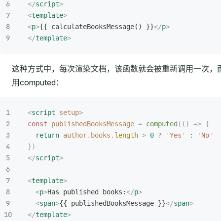
</
script
>
<
template
>
<
p
>
{{ calculateBooksMessage() }}
</
p
>
</
template
>
这种方式中，每次渲染文档，该函数就会被重新调用一次，
用computed：
<
script
 setup
>
const
 publishedBooksMessage
 =
 computed
(()
 =>
 {
  return
 author
.
books
.
length
 >
 0
 ?
 '
Yes
'
 :
 '
No
'
})
</
script
>
<
template
>
  <
p
>
Has published books:
</
p
>
  <
span
>
{{ publishedBooksMessage }}
</
span
>
</
template
>