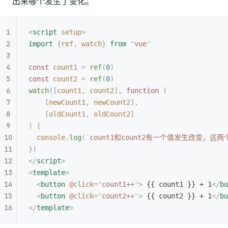
出来哪个发生了变化。
<
script
 setup
>
import
 {
ref
,
 watch
}
 from
 "
vue
"
const
 count1
 =
 ref
(
0
)
const
 count2
 =
 ref
(
0
)
watch
([
count1
,
 count2
],
 function
 (
    [
newCount1
,
 newCount2
],
    [
oldCount1
,
 oldCount2
]
)
 {
  console
.
log
(
`
count1和count2有一个值发生改变，这
})
</
script
>
<
template
>
  <
button
 @click
=
"
count1++
"
>
 {{ count1 }} + 1
</
bu
  <
button
 @click
=
"
count2++
"
>
 {{ count2 }} + 1
</
bu
</
template
>