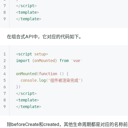
</
script
>
<
template
>
</
template
>
在组合式API中，它对应的代码如下。
<
script
 setup
>
import
 {
onMounted
}
 from
 '
vue
'
onMounted
(
function
 ()
 {
  console
.
log
(
"
组件被渲染完成
"
)
})
</
script
>
<
template
>
</
template
>
除beforeCreate和created，其他生命周期都是对应的名称