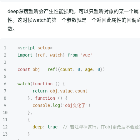
deep深度监听会产生性能损耗，可以只监听对象的某一个属
性。这时候watch的第一个参数就是一个返回此属性的回调
数。
<
script
 setup
>
import
 {
ref
,
 watch
}
 from
 '
vue
'
const
 obj
 =
 ref
({
count
:
 0
,
 age
:
 0
})
watch
(
function
 ()
 {
      return
 obj
.
value
.
count
    },
 function
 ()
 {
      console
.
log
(
'
obj变化了
'
)
    },
    {
      deep
:
 true
  // 若注释掉这行，在obj更改后不会
    }