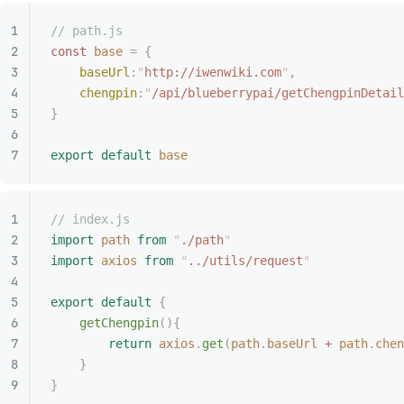
// path.js
const
 base
 =
 {
    baseUrl
:
"
http://iwenwiki.com
"
,
    chengpin
:
"
/api/blueberrypai/getChengpinDetail
}
export
 default
 base
// index.js
import
 path
 from
 "
./path
"
import
 axios
 from
 "
../utils/request
"
export
 default
 {
    getChengpin
(){
        return
 axios
.
get
(
path
.
baseUrl
 +
 path
.
chen
    }
}