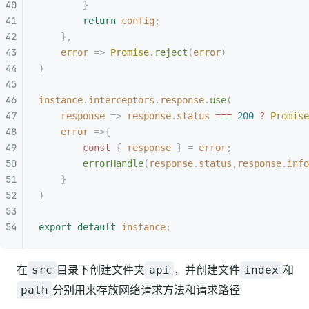
        }
        return
 config
;
    },
    error
 =>
 Promise
.
reject
(
error
)
)
instance
.
interceptors
.
response
.
use
(
    response
 =>
 response
.
status
 ===
 200
 ?
 Promise
    error
 =>{
        const
 {
 response
 }
 =
 error
;
        errorHandle
(
response
.
status
,
response
.
info
    }
)
export
 default
 instance
;
在
目录下创建文件夹
，并创建文件
和
src
api
index
分别用来存放网络请求方法和请求路径
path