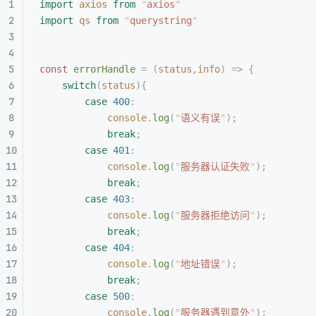
import
 axios
 from
 "
axios
"
import
 qs
 from
 "
querystring
"
const
 errorHandle
 =
 (
status
,
info
)
 =>
 {
    switch
(
status
){
        case
 400
:
            console
.
log
(
"
语义有误
"
);
            break
;
        case
 401
:
            console
.
log
(
"
服务器认证失败
"
);
            break
;
        case
 403
:
            console
.
log
(
"
服务器拒绝访问
"
);
            break
;
        case
 404
:
            console
.
log
(
"
地址错误
"
);
            break
;
        case
 500
:
            console
.
log
(
"
服务器遇到意外
"
);