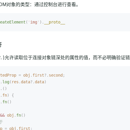
OM对象的类型：通过控制台进行查看。
eateElement
(
'
img
'
).
__proto__
符
 ?. )允许读取位于连接对象链深处的属性的值，而不必明确验证
tedProp
 =
 obj
.
first
?.
second
;
.
log
(
res
.
data
?.
data
)
.()
.
fn
)
 {
.
fn
()
&&
 obj
.
fn
()
于
p
 =
 obj
.
first
;