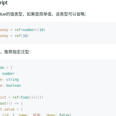
ipt
alue的值类型，如果是简单值，该类型可以省略：
oney
 =
 ref
<
number
>(
10
)
oney
 =
 ref
(
10
)
，推荐指定泛型：
do
 =
 {
 
number
e
: 
string
e
: 
boolean
ist
 =
 ref
<
Todo
[]>([])
out
(()
 =>
 {
t
.
value
 =
 [
 {
id
: 
1
, 
name
: 
'
吃饭
'
, 
done
: 
false
},