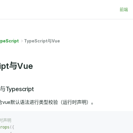
Main Na
前端
peScript
TypeScript与Vue
ipt与Vue
s与Typescript
ops配合vue默认语法进行类型校验（运行时声明）。
行时声明
rops
({