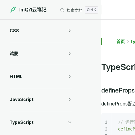
ImQi1云笔记
搜索文档
Skip to content
Sidebar Navigation
CSS
首页
Ty
鸿蒙
TypeScr
HTML
defineProp
JavaScript
definePr
// 运
TypeScript
defineP