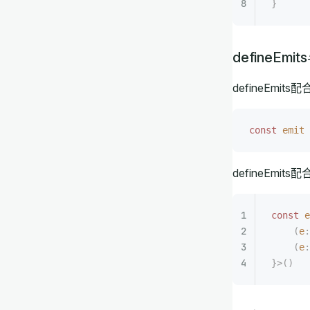
}
defineEmits
defineEmit
const 
emit
 
defineEmi
const 
e
    (
e
:
    (
e
:
}>()