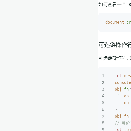
如何查看一个D
document
.
cr
可选链操作
可选链操作符(
let 
nes
console
obj
.
fn
?
if
 (
obj
    obj
}
obj
.
fn
 
// 等价
let 
tem