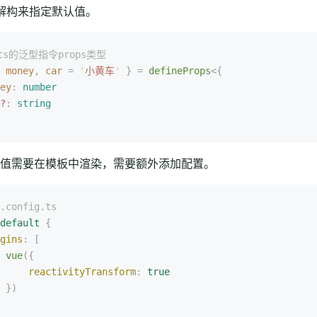
过解构来指定默认值。
ts的泛型指令props类型
 money
,
 car
 =
 '
小黄车
'
 }
 =
 defineProps
<{
ey
: 
number
?
: 
string
值需要在模板中渲染，需要额外添加配置。
.config.ts
default
 {
gins
: [
 vue
({
     reactivityTransform
: 
true
 })