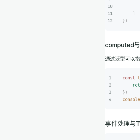
       
    ]
})
computed与T
通过泛型可以指
const 
l
    ret
})
console
事件处理与Typ