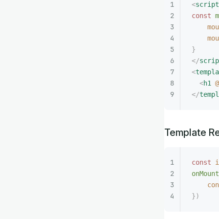
<
script
const
 m
    mou
    mou
}
</
scrip
<
templa
  <
h1
 @
</
templ
Template R
const 
i
onMount
    con
})