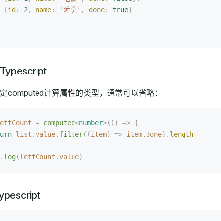
 {
id
: 
2
, 
name
: 
'
睡觉
'
, 
done
: 
true
}
ypescript
定computed计算属性的类型，通常可以省略：
eftCount
 =
 computed
<
number
>(()
 =>
 {
urn
 list
.
value
.
filter
((
item
)
 =>
 item
.
done
).
length
.
log
(
leftCount
.
value
)
escript