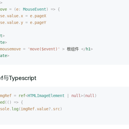
>
ove
 =
 (
e
: 
MouseEvent
)
 =>
 {
se
.
value
.
x
 =
 e
.
pageX
se
.
value
.
y
 =
 e
.
pageY
t
>
te
>
mousemove
 =
 "
move($event)
"
 >
 根组件 
</
h1
>
ate
>
ef与Typescript
mgRef
 =
 ref
<
HTMLImageElement
 |
 null
>(
null
)
ed
(()
 =>
 {
sole
.
log
(
imgRef
.
value
?.
src
)