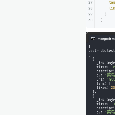
    tag
    lik
  }
]