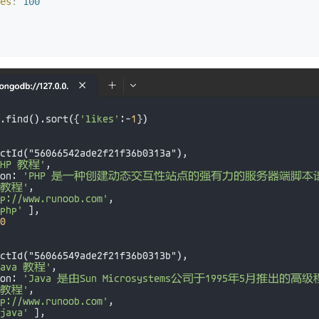
es
:
 100