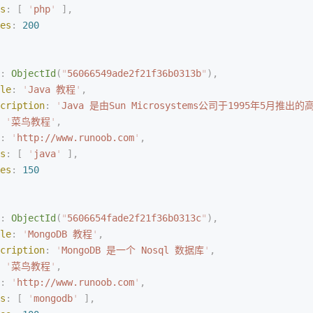
s
:
 [
 '
php
'
 ],
es
:
 200
:
 ObjectId
(
"
56066549ade2f21f36b0313b
"
),
le
:
 '
Java 教程
'
,
cription
:
 '
Java 是由Sun Microsystems公司于1995年5月推
 '
菜鸟教程
'
,
:
 '
http://www.runoob.com
'
,
s
:
 [
 '
java
'
 ],
es
:
 150
:
 ObjectId
(
"
5606654fade2f21f36b0313c
"
),
le
:
 '
MongoDB 教程
'
,
cription
:
 '
MongoDB 是一个 Nosql 数据库
'
,
 '
菜鸟教程
'
,
:
 '
http://www.runoob.com
'
,
s
:
 [
 '
mongodb
'
 ],