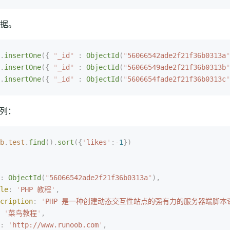
据。
.
insertOne
({
 "
_id
"
 :
 ObjectId
(
"
56066542ade2f21f36b0313a
"
.
insertOne
({
 "
_id
"
 :
 ObjectId
(
"
56066549ade2f21f36b0313b
"
.
insertOne
({
 "
_id
"
 :
 ObjectId
(
"
5606654fade2f21f36b0313c
"
排列：
b
.
test
.
find
().
sort
({
'
likes
'
:
-
1
})
:
 ObjectId
(
"
56066542ade2f21f36b0313a
"
),
le
:
 '
PHP 教程
'
,
cription
:
 '
PHP 是一种创建动态交互性站点的强有力的服务器端脚本
 '
菜鸟教程
'
,
:
 '
http://www.runoob.com
'
,