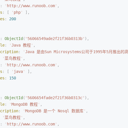
:
 '
http://www.runoob.com
'
,
s
:
 [
 '
php
'
 ],
es
:
 200
:
 ObjectId
(
"
56066549ade2f21f36b0313b
"
),
le
:
 '
Java 教程
'
,
cription
:
 '
Java 是由Sun Microsystems公司于1995年5月推
 '
菜鸟教程
'
,
:
 '
http://www.runoob.com
'
,
s
:
 [
 '
java
'
 ],
es
:
 150
:
 ObjectId
(
"
5606654fade2f21f36b0313c
"
),
le
:
 '
MongoDB 教程
'
,
cription
:
 '
MongoDB 是一个 Nosql 数据库
'
,
 '
菜鸟教程
'
,
:
 '
http://www.runoob.com
'
,