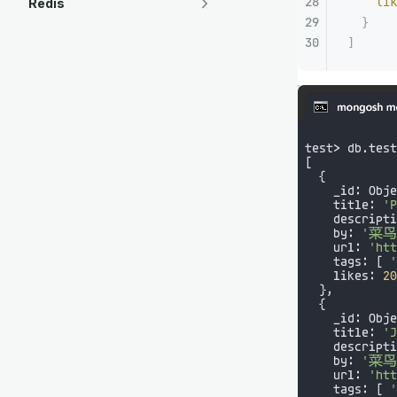
    lik
Redis
  }
]