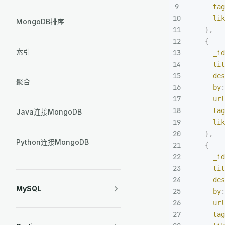
    tag
    lik
MongoDB排序
  },
  {
索引
    _id
    tit
    des
聚合
    by
:
    url
    tag
Java连接MongoDB
    lik
  },
Python连接MongoDB
  {
    _id
    tit
    des
MySQL
    by
:
    url
    tag