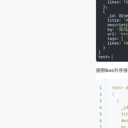
按照likes升序
test
>
 d
[
  {
    _id
    tit
    des
    by
: