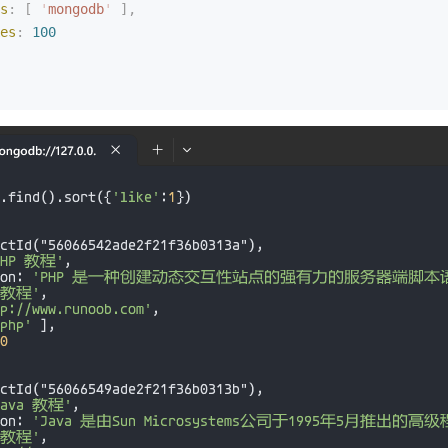
s
:
 [
 '
mongodb
'
 ],
es
:
 100