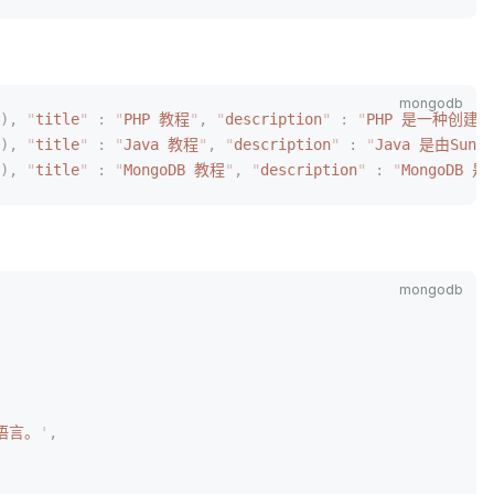
),
 "
title
"
 :
 "
PHP 教程
"
,
 "
description
"
 :
 "
PHP 是一种创
),
 "
title
"
 :
 "
Java 教程
"
,
 "
description
"
 :
 "
Java 是由Sun
),
 "
title
"
 :
 "
MongoDB 教程
"
,
 "
description
"
 :
 "
MongoDB 
语言。
'
,