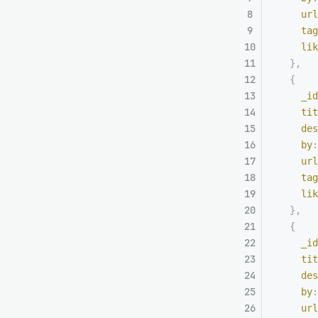
    url
    tag
    lik
  },
  {
    _id
    tit
    des
    by
:
    url
    tag
    lik
  },
  {
    _id
    tit
    des
    by
:
    url