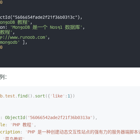
排列：
b
.
test
.
find
().
sort
({
'
like
'
:
1
})
:
 ObjectId
(
"
56066542ade2f21f36b0313a
"
),
le
:
 '
PHP 教程
'
,
cription
:
 '
PHP 是一种创建动态交互性站点的强有力的服务器端脚本
 '
菜鸟教程
'
,