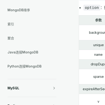
：
option
MongoDB排序
参数
索引
backgrou
聚合
unique
Java连接MongoDB
name
dropDup
Python连接MongoDB
sparse
MySQL
expireAfterS
v