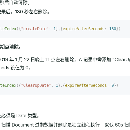
0秒后自动清除。
录后，180 秒左右删除。
teIndex
({
"
createDate
"
:
 1
},{
expireAfterSeconds
:
 180
})
期点清除。
19 年 1 月 22 日晚上 11 点左右删除，A 记录中需添加 "ClearUpDate":
econds 设值为 0。
teIndex
({
"
ClearUpDate
"
:
 1
},{
expireAfterSeconds
:
 0
})
须是 Date 类型。
扫描 Document 过期数据并删除是独立线程执行，默认 60