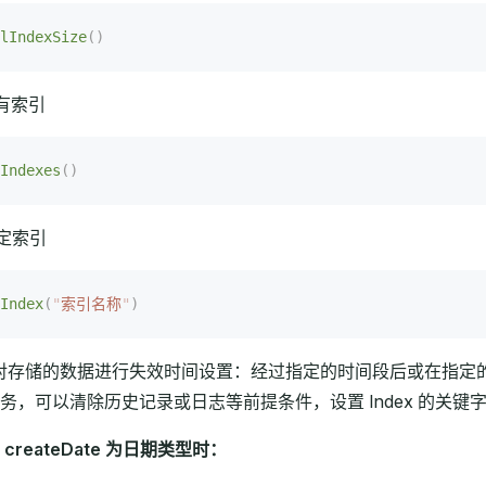
lIndexSize
()
有索引
Indexes
()
定索引
Index
(
"
索引名称
"
)
集合对存储的数据进行失效时间设置：经过指定的时间段后或在指定的
，可以清除历史记录或日志等前提条件，设置 Index 的关键字段为日
reateDate 为日期类型时：