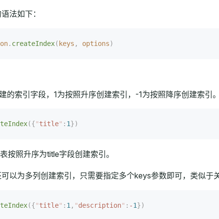
x()的语法如下：
on
.
createIndex
(
keys
,
 options
)
建的索引字段，1为按照升序创建索引，-1为按照降序创建索引
teIndex
({
"
title
"
:
1
})
按照升序为title字段创建索引。
dex()还可以为多列创建索引，只需要指定多个keys参数即可，类
teIndex
({
"
title
"
:
1
,
"
description
"
:
-
1
})