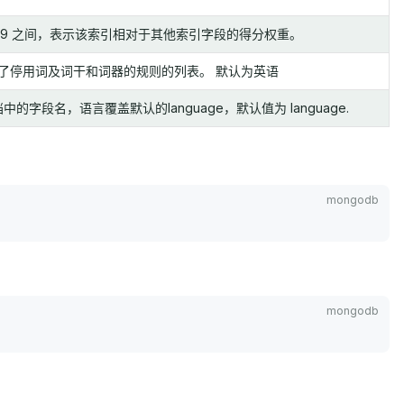
,999 之间，表示该索引相对于其他索引字段的得分权重。
了停用词及词干和词器的规则的列表。 默认为英语
段名，语言覆盖默认的language，默认值为 language.