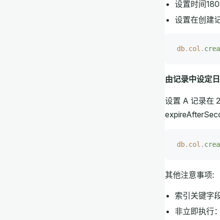
设置时间18
设置在创建记
db
.
col
.
crea
由记录中设定日
设置 A 记录在 20
expireAfterS
db
.
col
.
crea
其他注意事项:
索引关键字段必
非立即执行：