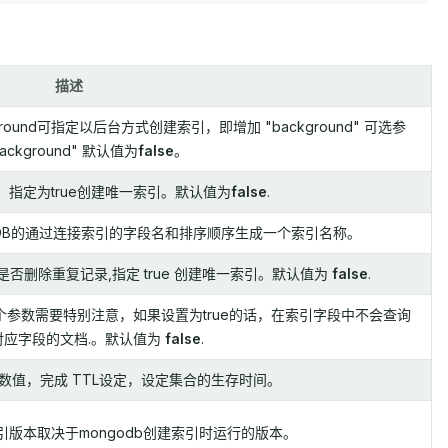
描述
und可指定以后台方式创建索引，即增加 "background" 可选参
ackground" 默认值为
false
。
指定为true创建唯一索引。默认值为
false
.
oDB的通过连接索引的字段名和排序顺序生成一个索引名称。
否删除重复记录,指定 true 创建唯一索引。默认值为
false
.
参数需要特别注意，如果设置为true的话，在索引字段中不会查询
对应字段的文档.。默认值为
false
.
数值，完成 TTL设定，设定集合的生存时间。
版本取决于mongodb创建索引时运行的版本。