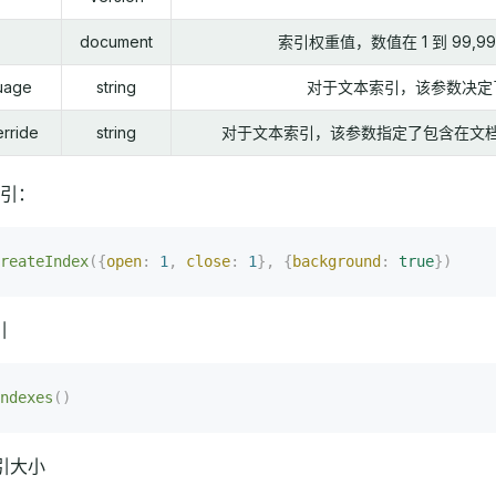
document
索引权重值，数值在 1 到 99
guage
string
对于文本索引，该参数决定
rride
string
对于文本索引，该参数指定了包含在文档中的字
引：
reateIndex
({
open
:
 1
,
 close
:
 1
},
 {
background
:
 true
})
引
ndexes
()
引大小