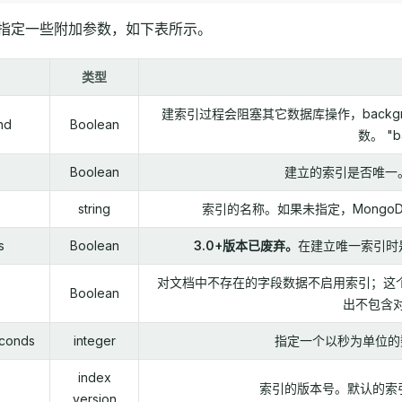
指定一些附加参数，如下表所示。
类型
建索引过程会阻塞其它数据库操作，backgro
nd
Boolean
数。 "b
Boolean
建立的索引是否唯一。
string
索引的名称。如果未指定，Mong
s
Boolean
3.0+版本已废弃。
在建立唯一索引时是
对文档中不存在的字段数据不启用索引；这个
Boolean
出不包含
econds
integer
指定一个以秒为单位的
index
索引的版本号。默认的索引
version