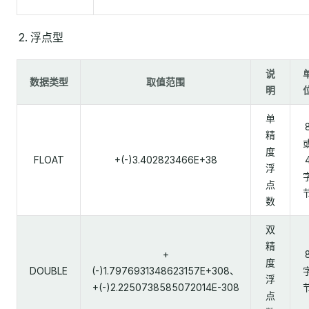
浮点型
说
数据类型
取值范围
明
单
精
度
FLOAT
+(-)3.402823466E+38
浮
点
数
双
精
+
度
DOUBLE
(-)1.7976931348623157E+308、
浮
+(-)2.2250738585072014E-308
点