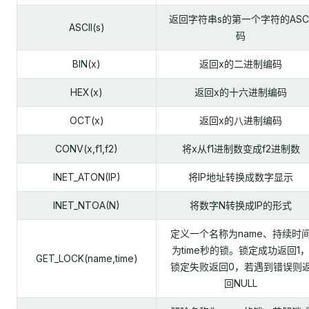
返回字符串s的第一个字符的ASCI
ASCII(s)
码
BIN(x)
返回x的二进制编码
HEX(x)
返回x的十六进制编码
OCT(x)
返回x的八进制编码
CONV(x,f1,f2)
将x从f1进制数变成f2进制数
INET_ATON(IP)
将IP地址转换成数字显示
INET_NTOA(N)
将数字N转换成IP的形式
定义一个名称为name、持续时
为time秒的锁。锁定成功返回1
GET_LOCK(name,time)
锁定失败返回0，若遇到错误则
回NULL