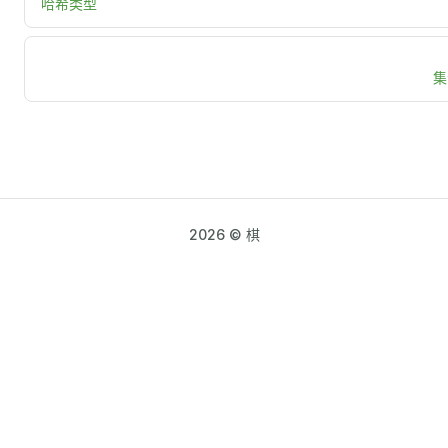
哈希类型
集
2026 © 棋