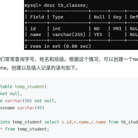
常常查询学号、姓名和班级。根据这个情况，可以创建一个temp_stu
ssname。创建以及插入记录的语句如下。
table
 temp_student
(
not null
,
e
 varchar
(
50
) 
not null
,
ssname 
varchar
(
45
)
into
 temp_student 
select
 s
.
id
,
s
.
name
,
c
.
name
 from
 tb_stud
*
 from
 temp_student;