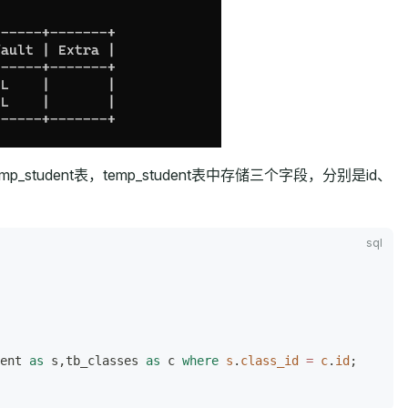
dent表，temp_student表中存储三个字段，分别是id、
ent 
as
 s,tb_classes 
as
 c 
where
 s
.
class_id
 =
 c
.
id
;