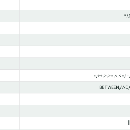
*,
=,<=>,>,>=,<,<=,!=
BETWEEN,AND,
|