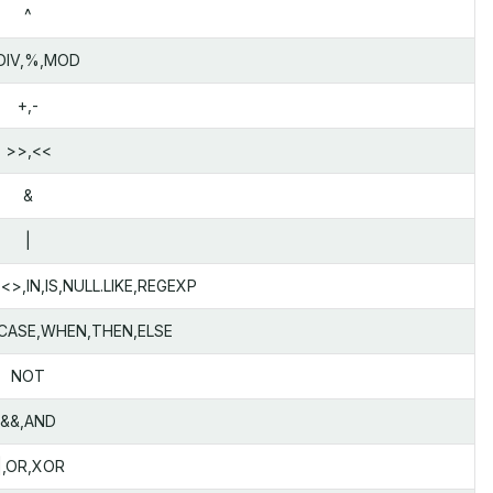
^
/,DIV,%,MOD
+,-
>>,<<
&
|
,<>,IN,IS,NULL.LIKE,REGEXP
CASE,WHEN,THEN,ELSE
NOT
&&,AND
|,OR,XOR