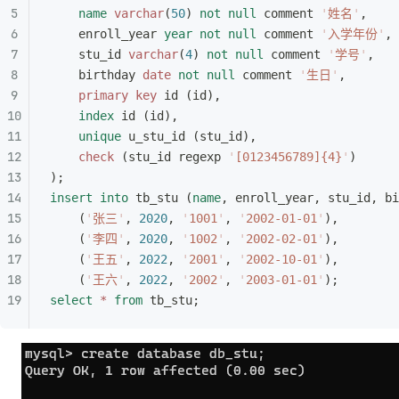
    name
 varchar
(
50
) 
not null
 comment 
'
姓名
'
,
  	enroll_year 
year
 not null
 comment 
'
入学年份
'
,
    stu_id 
varchar
(
4
) 
not null
 comment 
'
学号
'
,
    birthday 
date
 not null
 comment 
'
生日
'
,
    primary key
 id (id),
    index
 id (id),
    unique
 u_stu_id (stu_id),
    check
 (stu_id regexp 
'
[0123456789]{4}
'
)
);
insert into
 tb_stu (
name
, enroll_year, stu_id, bi
    (
'
张三
'
, 
2020
, 
'
1001
'
, 
'
2002-01-01
'
),
    (
'
李四
'
, 
2020
, 
'
1002
'
, 
'
2002-02-01
'
),
    (
'
王五
'
, 
2022
, 
'
2001
'
, 
'
2002-10-01
'
),
    (
'
王六
'
, 
2022
, 
'
2002
'
, 
'
2003-01-01
'
);
select
 *
 from
 tb_stu;