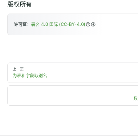
版权所有
许可证：
署名 4.0 国际 (CC-BY-4.0)
上一页
为表和字段取别名
数