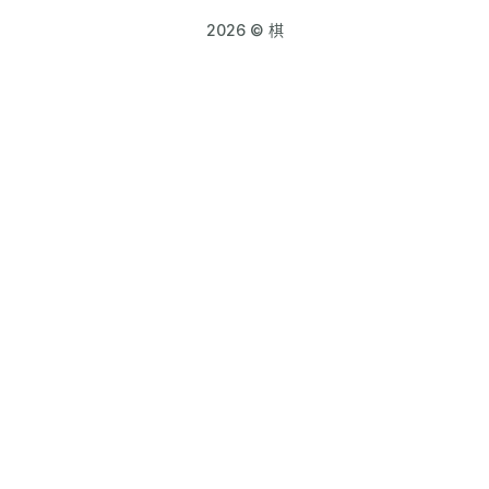
2026 © 棋