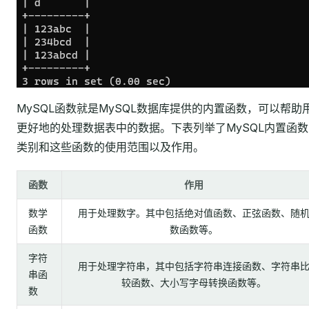
MySQL函数就是MySQL数据库提供的内置函数，可以帮助
更好地的处理数据表中的数据。下表列举了MySQL内置函数
类别和这些函数的使用范围以及作用。
函数
作用
数学
用于处理数字。其中包括绝对值函数、正弦函数、随
函数
数函数等。
字符
用于处理字符串，其中包括字符串连接函数、字符串
串函
较函数、大小写字母转换函数等。
数